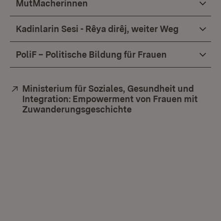
MutMacherinnen
Kadinlarin Sesi - Rêya dirêj, weiter Weg
PoliF – Politische Bildung für Frauen
Extern:
Ministerium für Soziales, Gesundheit und
Integration: Empowerment von Frauen mit
Zuwanderungsgeschichte
(Öffnet in neuem Fen