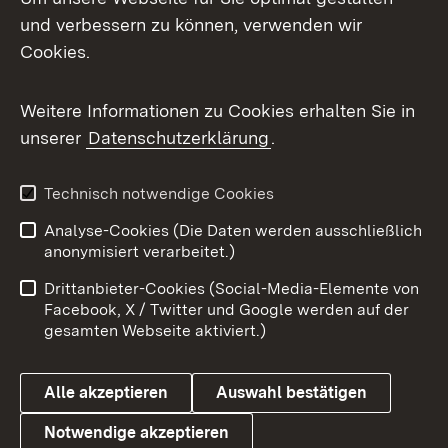
und verbessern zu können, verwenden wir
Facebook
Cookies.
Flickr
Weitere Informationen zu Cookies erhalten Sie in
X / Twitter
unserer
Datenschutzerklärung
.
Youtube
Technisch notwendige Cookies
Zum 
Analyse-Cookies (Die Daten werden ausschließlich
Impressum
Kontakt
anonymisiert verarbeitet.)
Benutzungshinweise
Netiquette
Drittanbieter-Cookies (Social-Media-Elemente von
Barrierefreiheit
Datenschutz
Facebook, X / Twitter und Google werden auf der
gesamten Webseite aktiviert.)
Cookies
Alle akzeptieren
Auswahl bestätigen
Notwendige akzeptieren
Link zum Landesportal