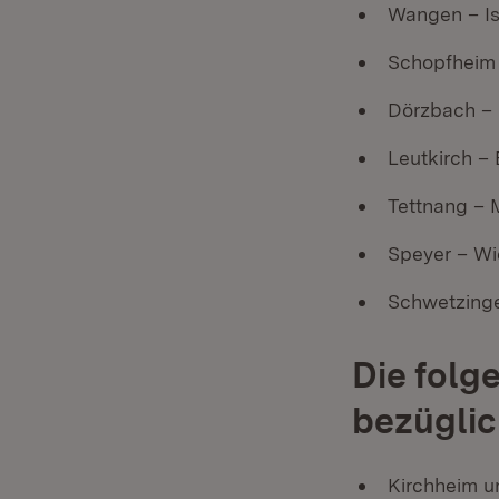
Wangen – I
Schopfheim 
Dörzbach –
Leutkirch –
Tettnang –
Speyer – Wi
Schwetzinge
Die folg
bezüglic
Kirchheim un