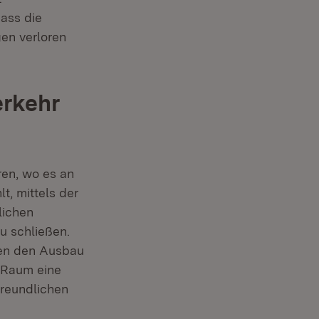
dass die
en verloren
erkehr
ren, wo es an
t, mittels der
lichen
u schließen.
zen den Ausbau
n Raum eine
freundlichen