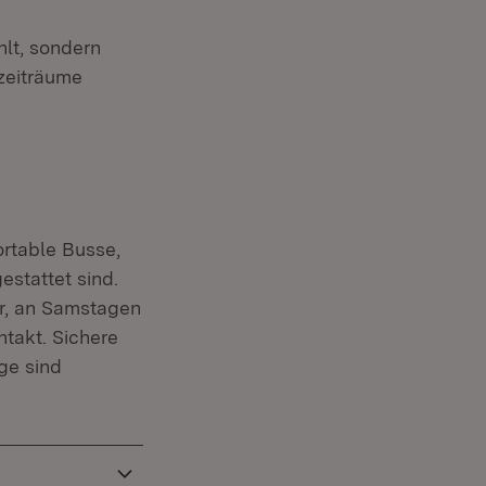
hlt, sondern
rzeiträume
ortable Busse,
stattet sind.
hr, an Samstagen
takt. Sichere
ge sind