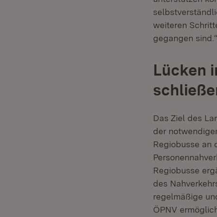
selbstverständli
weiteren Schrit
gegangen sind.
Lücken i
schließe
Das Ziel des Lan
der notwendigen
Regiobusse an d
Personennahverk
Regiobusse erg
des Nahverkehrs
regelmäßige und
ÖPNV ermöglich