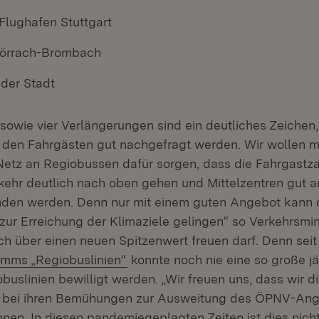
Flughafen Stuttgart
Lörrach-Brombach
 der Stadt
 sowie vier Verlängerungen sind ein deutliches Zeichen,
den Fahrgästen gut nachgefragt werden. Wir wollen m
tz an Regiobussen dafür sorgen, dass die Fahrgastza
rkehr deutlich nach oben gehen und Mittelzentren gut a
en werden. Denn nur mit einem guten Angebot kann 
ur Erreichung der Klimaziele gelingen“ so Verkehrsmin
ch über einen neuen Spitzenwert freuen darf. Denn sei
(Öffnet in neuem Fenster)
mms „Regiobuslinien“
konnte noch nie eine so große jä
buslinien bewilligt werden. „Wir freuen uns, dass wir 
 bei ihren Bemühungen zur Ausweitung des ÖPNV-An
nnen. In diesen pandemiegeplagten Zeiten ist dies nich