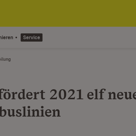
mieren
Service
eilung
fördert 2021 elf neu
buslinien