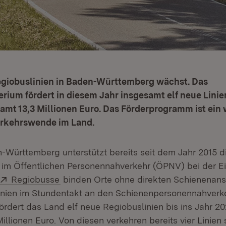
egiobuslinien in Baden-Württemberg wächst. Das
rium fördert in diesem Jahr insgesamt elf neue Linien
amt 13,3 Millionen Euro. Das Förderprogramm ist ein 
erkehrswende im Land.
Württemberg unterstützt bereits seit dem Jahr 2015 d
im Öffentlichen Personennahverkehr (ÖPNV) bei der Ei
Extern:
(Öffnet in neuem Fenster)
Regiobusse
binden Orte ohne direkten Schienenans
linien im Stundentakt an den Schienenpersonennahverk
ördert das Land elf neue Regiobuslinien bis ins Jahr 20
illionen Euro. Von diesen verkehren bereits vier Linien 