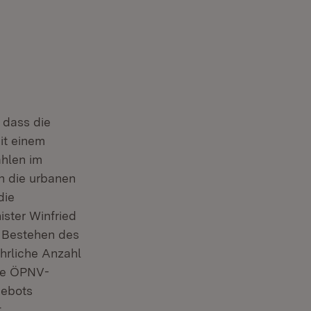
 dass die
it einem
hlen im
n die urbanen
die
ister Winfried
t Bestehen des
hrliche Anzahl
die ÖPNV-
gebots
t