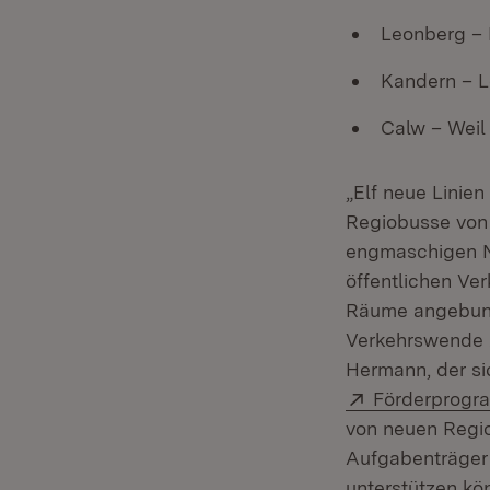
Leonberg – 
Kandern – 
Calw – Weil
„Elf neue Linien
Regiobusse von 
engmaschigen Ne
öffentlichen Ve
Räume angebund
Verkehrswende z
Hermann, der si
Extern:
Förderprogra
von neuen Regio
Aufgabenträger
unterstützen kö