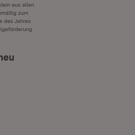
ein aus allen
anmäßig zum
fe des Jahres
olgeförderung
neu