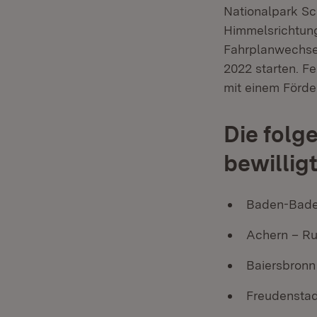
Nationalpark Sc
Himmelsrichtung
Fahrplanwechsel
2022 starten. F
mit einem Förder
Die folg
bewilligt
Baden-Baden
Achern – Ru
Baiersbronn
Freudenstad