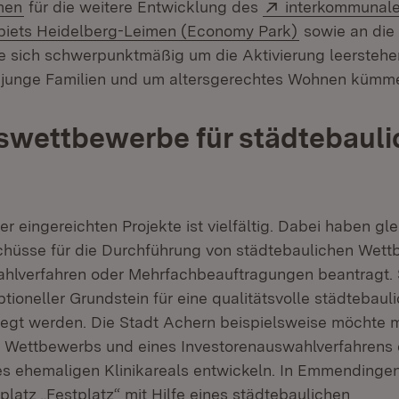
(Öffnet in neuem Fenster)
Extern:
men
für die weitere Entwicklung des
interkommunal
(Öffnet in ne
biets Heidelberg-Leimen (Economy Park)
sowie an die
ie sich schwerpunktmäßig um die Aktivierung leersteh
 junge Familien und um altersgerechtes Wohnen kümm
wettbewerbe für städtebauli
 eingereichten Projekte ist vielfältig. Dabei haben gl
üsse für die Durchführung von städtebaulichen Wett
hlverfahren oder Mehrfachbeauftragungen beantragt. 
tioneller Grundstein für eine qualitätsvolle städtebaul
egt werden. Die Stadt Achern beispielsweise möchte mi
 Wettbewerbs und eines Investorenauswahlverfahrens 
 ehemaligen Klinikareals entwickeln. In Emmendingen 
platz „Festplatz“ mit Hilfe eines städtebaulichen