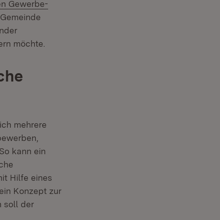
en Gewerbe-
uem Fenster)
 Gemeinde
ender
ern möchte.
che
eich mehrere
bewerben,
So kann ein
iche
t Hilfe eines
ein Konzept zur
soll der