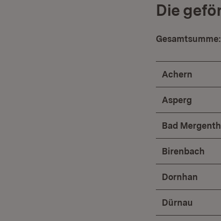
Die gef
Gesamtsumme: 
Achern
Asperg
Bad Mergent
Birenbach
Dornhan
Dürnau