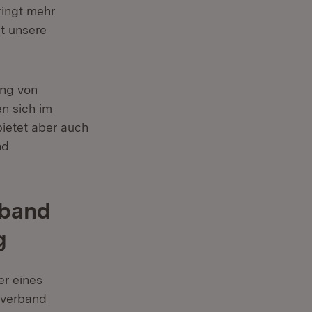
ringt mehr
ht unsere
ung von
n sich im
ietet aber auch
nd
rband
g
er eines
:
verband