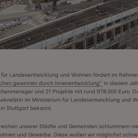
m für Landesentwicklung und Wohnen fördert im Rahme
(Öffnet in neu
chen gewinnen durch Innenentwicklung“
in diesem Jah
henmanager und 21 Projekte mit rund 978.000 Euro. D
ssekretärin im Ministerium für Landesentwicklung und W
n Stuttgart bekannt.
reichen unserer Städte und Gemeinden schlummern vie
Wohnen und Gewerbe. Diese wollen wir möglichst schnell