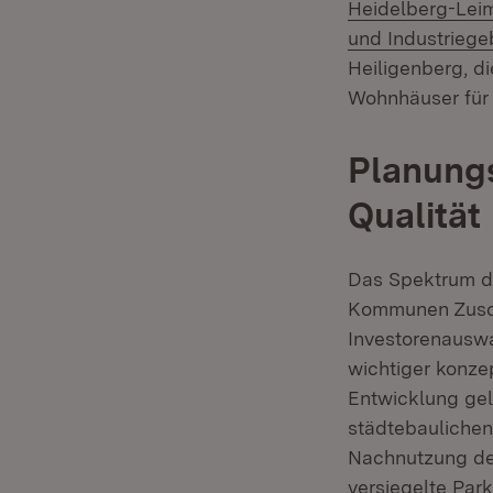
Heidelberg-Lei
und Industriege
Heiligenberg, d
Wohnhäuser für
Planungs
Qualität
Das Spektrum der
Kommunen Zusch
Investorenauswa
wichtiger konzep
Entwicklung gel
städtebaulichen
Nachnutzung des
versiegelte Park