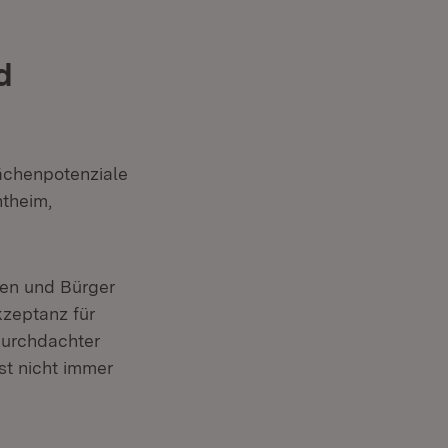
d
lächenpotenziale
theim,
nen und Bürger
kzeptanz für
durchdachter
st nicht immer