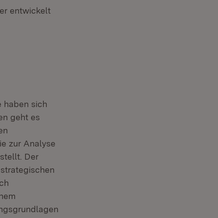
er entwickelt
e haben sich
en geht es
en
e zur Analyse
tellt. Der
strategischen
rch
inem
dungsgrundlagen