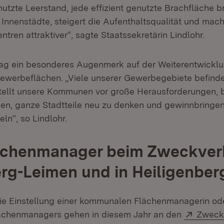
utzte Leerstand, jede effizient genutzte Brachfläche b
 Innenstädte, steigert die Aufenthaltsqualität und mac
ntren attraktiver“, sagte Staatssekretärin Lindlohr.
lag ein besonderes Augenmerk auf der Weiterentwickl
Gewerbeflächen. „Viele unserer Gewerbegebiete befinde
ellt unsere Kommunen vor große Herausforderungen, b
en, ganze Stadtteile neu zu denken und gewinnbringe
ln“, so Lindlohr.
ächenmanager beim Zweckve
rg-Leimen und in Heiligenber
ie Einstellung einer kommunalen Flächenmanagerin od
Extern
chenmanagers gehen in diesem Jahr an den
Zweck