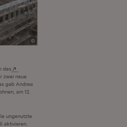
Extern:
n des
em Fenster)
r zwei neue
as gab Andrea
ohnen, am 12.
le ungenutzte
 aktivieren.