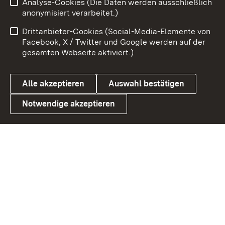
Analyse-Cookies (Die Daten werden ausschließlich
Impressum
Kontakt
anonymisiert verarbeitet.)
Benutzungshinweise
Netiquette
Drittanbieter-Cookies (Social-Media-Elemente von
Barrierefreiheit
Datenschutz
Facebook, X / Twitter und Google werden auf der
gesamten Webseite aktiviert.)
Cookies
Alle akzeptieren
Auswahl bestätigen
Notwendige akzeptieren
Link zum Landesportal