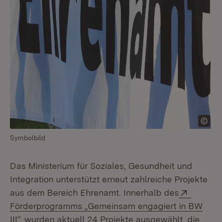
Symbolbild
Das Ministerium für Soziales, Gesundheit und
Integration unterstützt erneut zahlreiche Projekte
Extern:
aus dem Bereich Ehrenamt. Innerhalb des
Förderprogramms „Gemeinsam engagiert in BW
(Öffnet in neuem Fenster)
III“
wurden aktuell 24 Projekte ausgewählt, die