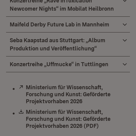
Konzertreihe „Rave InToxication
Newcomer Nights“ im Mobilat Heilbronn
Maifeld Derby Future Lab in Mannheim
Seba Kaapstad aus Stuttgart: „Album
Produktion und Veröffentlichung“
Konzertreihe „Uffmucke“ in Tuttlingen
Extern:
Ministerium für Wissenschaft,
Forschung und Kunst: Geförderte
Projektvorhaben 2026
(Öffnet in neuem Fen
Download:
Ministerium für Wissenschaft,
Forschung und Kunst: Geförderte
Projektvorhaben 2026 (PDF)
(Öffnet in neu