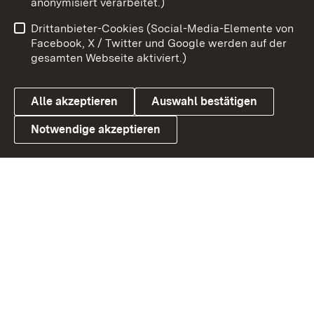
anonymisiert verarbeitet.)
Benutzungshinweise
Netiquette
Drittanbieter-Cookies (Social-Media-Elemente von
Barrierefreiheit
Datenschutz
Facebook, X / Twitter und Google werden auf der
gesamten Webseite aktiviert.)
Cookies
Alle akzeptieren
Auswahl bestätigen
Notwendige akzeptieren
Link zum Landesportal