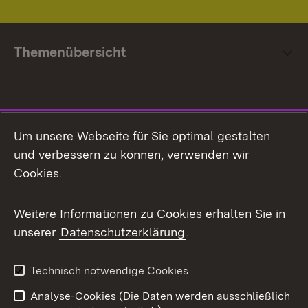
Themenübersicht
Social Media
Um unsere Webseite für Sie optimal gestalten
und verbessern zu können, verwenden wir
Facebook
Cookies.
Flickr
Weitere Informationen zu Cookies erhalten Sie in
X / Twitter
unserer
Datenschutzerklärung
.
Youtube
Technisch notwendige Cookies
Zum 
Analyse-Cookies (Die Daten werden ausschließlich
Impressum
Kontakt