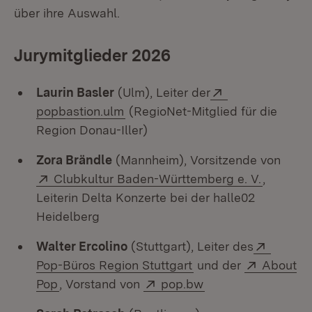
über ihre Auswahl.
Jurymitglieder 2026
Extern:
Laurin Basler
(Ulm), Leiter der
(Öffnet in neuem Fenster)
popbastion.ulm
(RegioNet-Mitglied für die
Region Donau-Iller)
Zora Brändle
(Mannheim), Vorsitzende von
Extern:
(Öffnet 
Clubkultur Baden-Württemberg e. V.
,
Leiterin Delta Konzerte bei der halle02
Heidelberg
Extern:
Walter Ercolino
(Stuttgart), Leiter des
(Öffnet in neuem Fen
Extern:
Pop-Büros Region Stuttgart
und der
About
(Öffnet in neuem Fenster)
Extern:
(Öffnet in neuem F
Pop
, Vorstand von
pop.bw