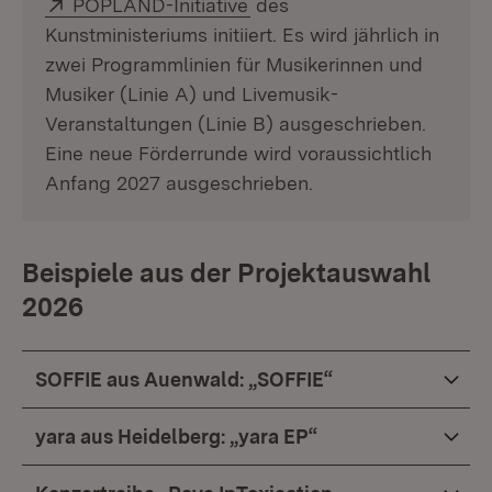
Extern:
(Öffnet in neuem Fenster)
POPLÄND-Initiative
des
Kunstministeriums initiiert. Es wird jährlich in
zwei Programmlinien für Musikerinnen und
Musiker (Linie A) und Livemusik-
Veranstaltungen (Linie B) ausgeschrieben.
Eine neue Förderrunde wird voraussichtlich
Anfang 2027 ausgeschrieben.
Beispiele aus der Projektauswahl
2026
SOFFIE aus Auenwald: „SOFFIE“
yara aus Heidelberg: „yara EP“