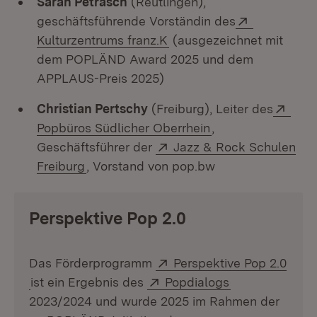
Sarah Petrasch
(Reutlingen),
Extern:
geschäftsführende Vorständin des
(Öffnet in neuem Fenster)
Kulturzentrums franz.K
(ausgezeichnet mit
dem POPLÄND Award 2025 und dem
APPLAUS-Preis 2025)
Exte
Christian Pertschy
(Freiburg), Leiter des
(Öffnet in neuem 
Popbüros Südlicher Oberrhein
,
Extern:
Geschäftsführer der
Jazz & Rock Schulen
(Öffnet in neuem Fenster)
Freiburg
, Vorstand von pop.bw
Perspektive Pop 2.0
Extern:
Das Förderprogramm
Perspektive Pop 2.0
(Öffnet in neuem Fenster)
Extern:
(Öffnet in neu
ist ein Ergebnis des
Popdialogs
2023/2024 und wurde 2025 im Rahmen der