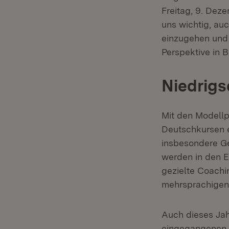
Freitag, 9. Dez
uns wichtig, au
einzugehen und 
Perspektive in 
Niedrig
Mit den Modellp
Deutschkursen e
insbesondere Ge
werden in den E
gezielte Coachi
mehrsprachigen
Auch dieses Jah
eingegangenen An