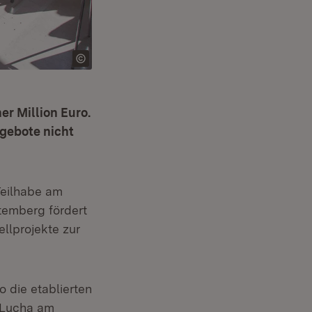
er Million Euro.
gebote nicht
 Teilhabe am
temberg fördert
llprojekte zur
 die etablierten
e Lucha am