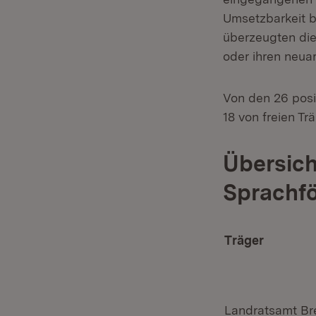
Umsetzbarkeit b
überzeugten die
oder ihren neua
Von den 26 pos
18 von freien T
Übersich
Sprachf
Träger
Landratsamt Br