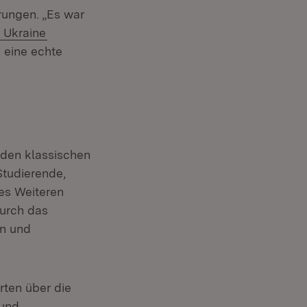
rungen. „Es war
r Ukraine
 eine echte
 den klassischen
Studierende,
Des Weiteren
urch das
en und
rten über die
 und