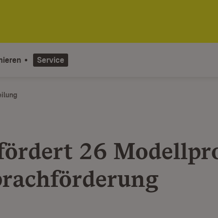
mieren
Service
eilung
fördert 26 Modellpr
prachförderung