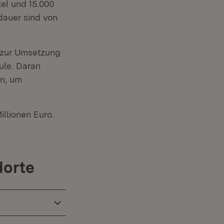
tel und 15.000
dauer sind von
 zur Umsetzung
ule. Daran
an, um
llionen Euro.
dorte