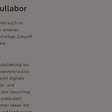
ullabor
et in neuem Fenster)
nnt auch im
n unseren
hhaltige Zukunft
ere
dellierung bis
sserverbrauchs
ohl digitale
us- und
 das Upcycling
 produziert
sten Ideen mit
t und landesweit