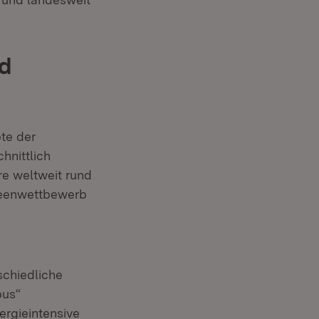
nd
te der
hnittlich
e weltweit rund
Ideenwettbewerb
schiedliche
pus“
ergieintensive