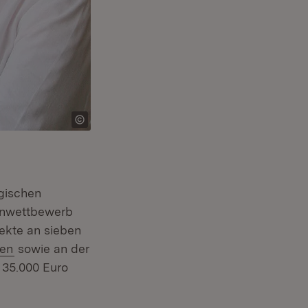
gischen
eenwettbewerb
ekte an sieben
(Öffnet in neuem Fenster)
ten
sowie an der
Fenster)
u 35.000 Euro