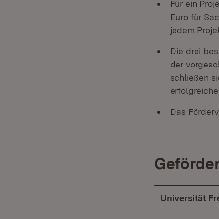
Für ein Proj
Euro für Sa
jedem Proje
Die drei be
der vorgesc
schließen s
erfolgreich
Das Förderv
Geförder
Universität Fr