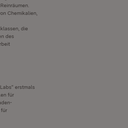
n Reinräumen.
von Chemikalien,
klassen, die
en des
beit
Labs“ erstmals
en für
aden-
für