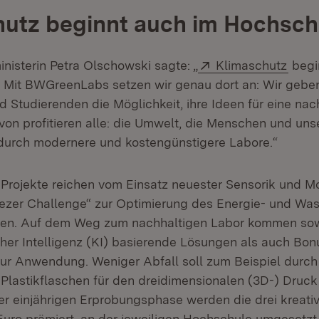
utz beginnt auch im Hochsch
Extern:
(Öffn
nisterin Petra Olschowski sagte: „
Klimaschutz
begi
 Mit BWGreenLabs setzen wir genau dort an: Wir gebe
 Studierenden die Möglichkeit, ihre Ideen für eine nac
on profitieren alle: die Umwelt, die Menschen und uns
durch modernere und kostengünstigere Labore.“
 Projekte reichen vom Einsatz neuester Sensorik und Mo
reezer Challenge“ zur Optimierung des Energie- und Wa
äten. Auf dem Weg zum nachhaltigen Labor kommen sow
cher Intelligenz (KI) basierende Lösungen als auch Bon
ur Anwendung. Weniger Abfall soll zum Beispiel durch
lastikflaschen für den dreidimensionalen (3D-) Druck
r einjährigen Erprobungsphase werden die drei kreativ
 Euro prämiert, an der jeweiligen Hochschule umgesetz