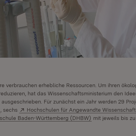
e verbrauchen erhebliche Ressourcen. Um ihren ökolo
eduzieren, hat das Wissenschaftsministerium den Id
usgeschrieben. Für zunächst ein Jahr werden 29 Proj
(Öffnet in neuem Fenster)
Extern:
, sechs
Hochschulen für Angewandte Wissenschaf
(Öffnet in neuem 
schule Baden-Württemberg (DHBW)
mit jeweils bis z