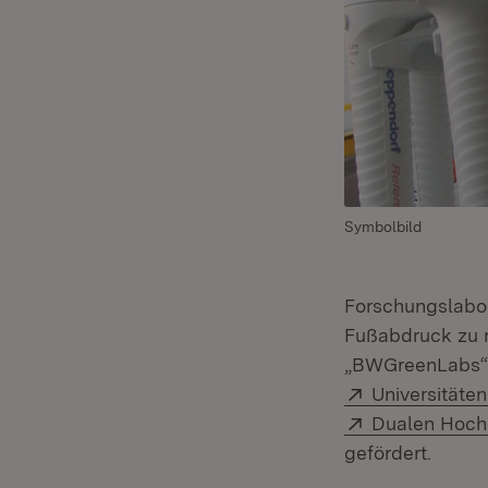
Symbolbild
Forschungslabor
Fußabdruck zu r
„BWGreenLabs“ a
Extern:
Universitäten
Extern:
Dualen Hoch
gefördert.