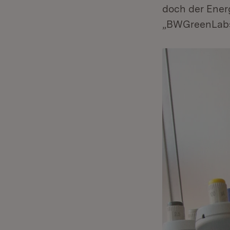
doch der Ener
„BWGreenLabs“