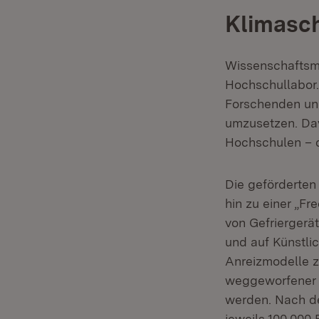
Klimasch
Wissenschaftsmi
Hochschullabor.
Forschenden und
umzusetzen. Dav
Hochschulen – 
Die geförderten
hin zu einer „F
von Gefrierger
und auf Künstli
Anreizmodelle z
weggeworfener P
werden. Nach de
jeweils 100.000