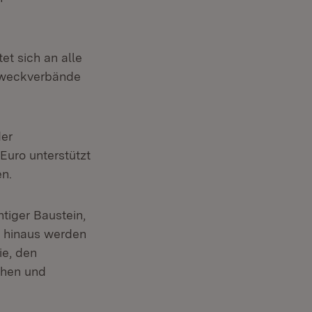
t sich an alle
Zweckverbände
der
Euro unterstützt
n.
tiger Baustein,
 hinaus werden
e, den
chen und