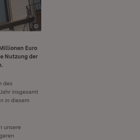
Millionen Euro
ie Nutzung der
n.
n des
 neuem Fenster)
Jahr insgesamt
en in diesem
h unsere
ngeren