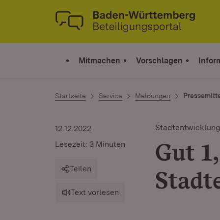
Zum Inhalt springen
Link zur Startseite
Mitmachen
Vorschlagen
Infor
Startseite
Service
Meldungen
Pressemitt
Stadtentwicklun
12.12.2022
Gut 1
Lesezeit: 3 Minuten
Teilen
Stadt
Text vorlesen