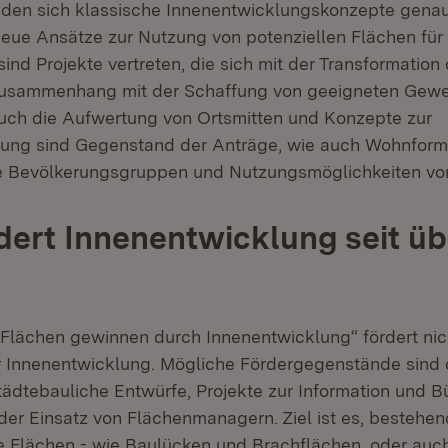
inden sich klassische Innenentwicklungskonzepte gena
neue Ansätze zur Nutzung von potenziellen Flächen fü
ind Projekte vertreten, die sich mit der Transformation
Zusammenhang mit der Schaffung von geeigneten Gew
uch die Aufwertung von Ortsmitten und Konzepte zur
tung sind Gegenstand der Anträge, wie auch Wohnform
he Bevölkerungsgruppen und Nutzungsmöglichkeiten vo
dert Innenentwicklung seit üb
lächen gewinnen durch Innenentwicklung“ fördert nich
Innenentwicklung. Mögliche Fördergegenstände sind d
ädtebauliche Entwürfe, Projekte zur Information und B
 der Einsatz von Flächenmanagern. Ziel ist es, bestehe
he Flächen - wie Baulücken und Brachflächen, oder auc