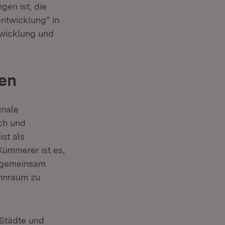
gen ist, die
ntwicklung“ in
twicklung und
en
unale
ch und
st als
ümmerer ist es,
m gemeinsam
hnraum zu
 Städte und