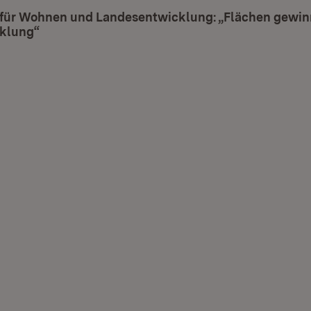
 für Wohnen und Landesentwicklung: „Flächen gewi
klung“
(Öffnet in neuem Fenster)