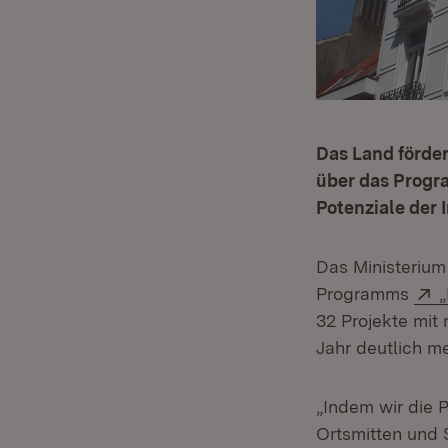
Das Land förder
über das Progr
Potenziale der 
Das Ministeriu
E
Programms
32 Projekte mit
Jahr deutlich m
„Indem wir die 
Ortsmitten und 