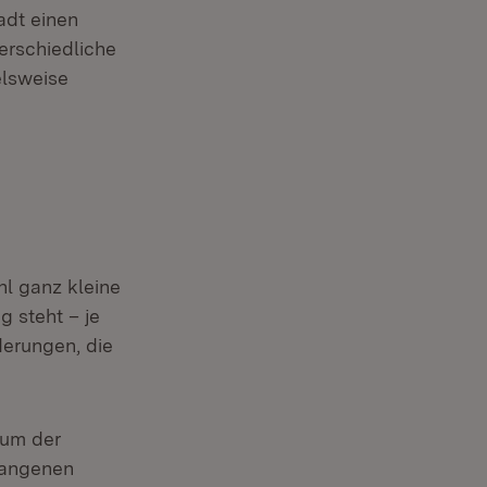
adt einen
erschiedliche
elsweise
l ganz kleine
 steht – je
derungen, die
aum der
gangenen