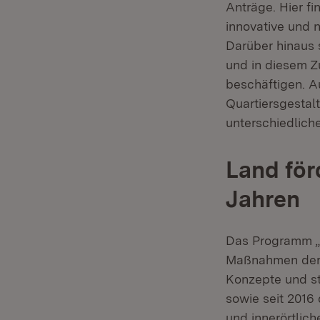
Anträge. Hier f
innovative und 
Darüber hinaus s
und in diesem 
beschäftigen. A
Quartiersgestal
unterschiedlic
Land för
Jahren
Das Programm „F
Maßnahmen der 
Konzepte und st
sowie seit 2016
und innerörtlic