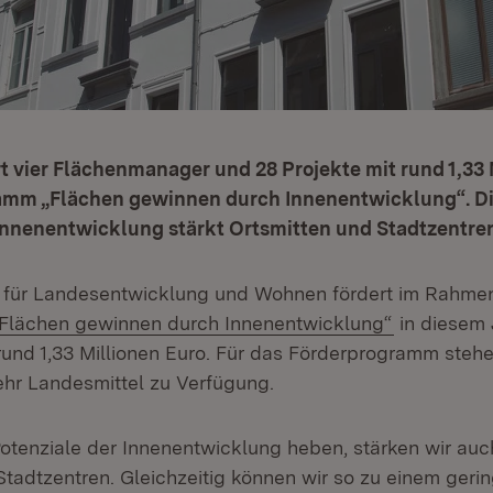
t vier Flächenmanager und 28 Projekte mit rund 1,33 
amm „Flächen gewinnen durch Innenentwicklung“. D
Innenentwicklung stärkt Ortsmitten und Stadtzentre
m für Landesentwicklung und Wohnen fördert im Rahme
xtern:
(Öffnet in
„Flächen gewinnen durch Innenentwicklung“
in diesem 
 rund 1,33 Millionen Euro. Für das Förderprogramm steh
ehr Landesmittel zu Verfügung.
Potenziale der Innenentwicklung heben, stärken wir auc
Stadtzentren. Gleichzeitig können wir so zu einem geri