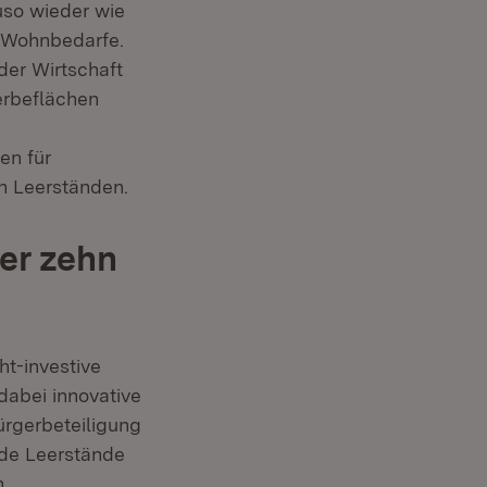
uso wieder wie
r Wohnbedarfe.
 der Wirtschaft
erbeflächen
en für
n Leerständen.
er zehn
t-investive
abei innovative
ürgerbeteiligung
nde Leerstände
h