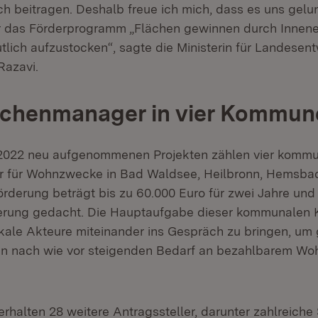
h beitragen. Deshalb freue ich mich, dass es uns gelun
r das Förderprogramm „Flächen gewinnen durch Innene
tlich aufzustocken“, sagte die Ministerin für Landesen
Razavi.
ächenmanager in vier Kommun
 2022 neu aufgenommenen Projekten zählen vier komm
 für Wohnzwecke in Bad Waldsee, Heilbronn, Hemsba
rderung beträgt bis zu 60.000 Euro für zwei Jahre und i
erung gedacht. Die Hauptaufgabe dieser kommunalen K
kale Akteure miteinander ins Gespräch zu bringen, u
en nach wie vor steigenden Bedarf an bezahlbarem Wo
rhalten 28 weitere Antragssteller, darunter zahlreiche