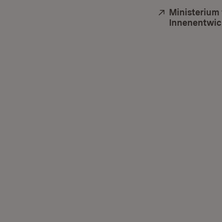
Extern:
Ministerium
Innenentwic