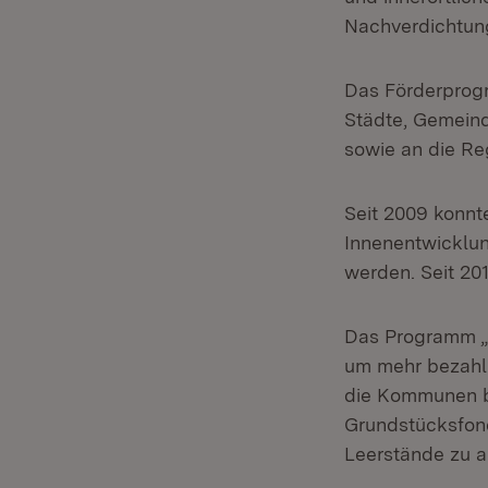
Nachverdichtung
Das Förderprogr
Städte, Gemein
sowie an die R
Seit 2009 konnt
Innenentwicklun
werden. Seit 20
Das Programm „F
um mehr bezahl
die Kommunen b
Grundstücksfond
Leerstände zu a