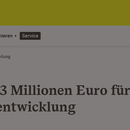
mieren
Service
eilung
g
,3 Millionen Euro für
entwicklung