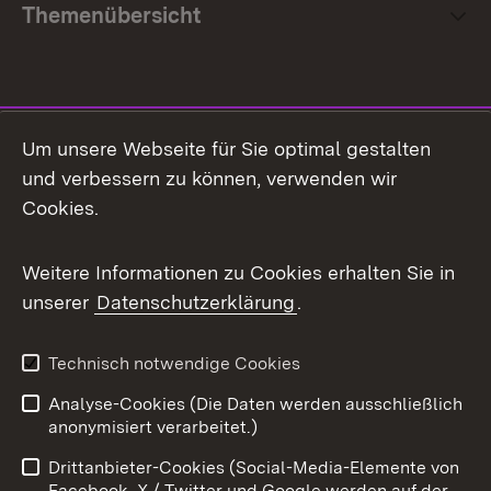
Themenübersicht
Social Media
Um unsere Webseite für Sie optimal gestalten
und verbessern zu können, verwenden wir
Facebook
Cookies.
Flickr
Weitere Informationen zu Cookies erhalten Sie in
X / Twitter
unserer
Datenschutzerklärung
.
Youtube
Technisch notwendige Cookies
Zum 
Analyse-Cookies (Die Daten werden ausschließlich
Impressum
Kontakt
anonymisiert verarbeitet.)
Benutzungshinweise
Netiquette
Drittanbieter-Cookies (Social-Media-Elemente von
Barrierefreiheit
Datenschutz
Facebook, X / Twitter und Google werden auf der