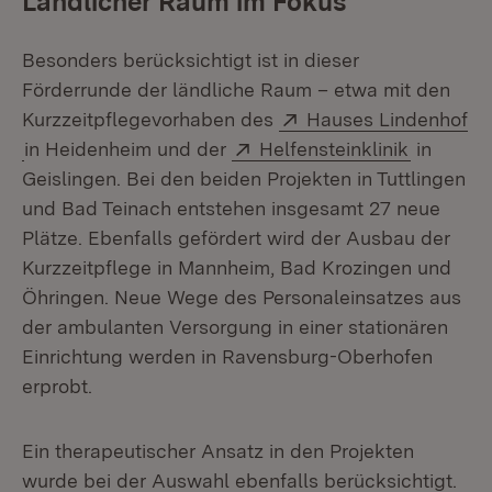
Ländlicher Raum im Fokus
Besonders berücksichtigt ist in dieser
Förderrunde der ländliche Raum – etwa mit den
Extern:
Kurzzeitpflegevorhaben des
Hauses Lindenhof
(Öffnet in neuem Fenster)
Extern:
(Öffnet i
in Heidenheim und der
Helfensteinklinik
in
Geislingen. Bei den beiden Projekten in Tuttlingen
und Bad Teinach entstehen insgesamt 27 neue
Plätze. Ebenfalls gefördert wird der Ausbau der
Kurzzeitpflege in Mannheim, Bad Krozingen und
Öhringen. Neue Wege des Personaleinsatzes aus
der ambulanten Versorgung in einer stationären
Einrichtung werden in Ravensburg-Oberhofen
erprobt.
Ein therapeutischer Ansatz in den Projekten
wurde bei der Auswahl ebenfalls berücksichtigt.