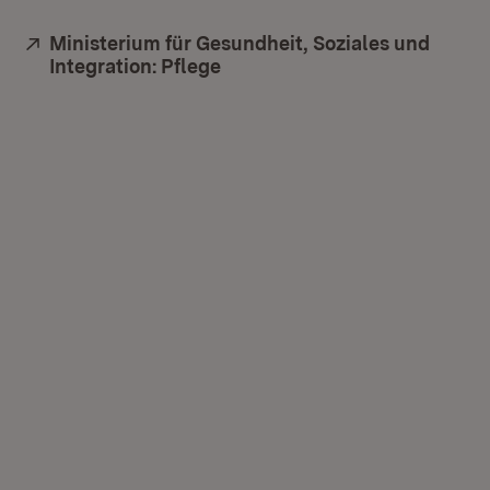
Extern:
Ministerium für Gesundheit, Soziales und
Integration: Pflege
(Öffnet in neuem Fenster)