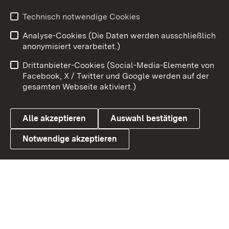
Technisch notwendige Cookies
Zum 
Analyse-Cookies (Die Daten werden ausschließlich
Impressum
Kontakt
anonymisiert verarbeitet.)
Benutzungshinweise
Netiquette
Drittanbieter-Cookies (Social-Media-Elemente von
Barrierefreiheit
Datenschutz
Facebook, X / Twitter und Google werden auf der
gesamten Webseite aktiviert.)
Cookies
Alle akzeptieren
Auswahl bestätigen
Notwendige akzeptieren
Link zum Landesportal