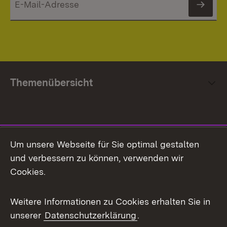
News
Themenübersicht
Social Media
Um unsere Webseite für Sie optimal gestalten
und verbessern zu können, verwenden wir
Facebook
Cookies.
Flickr
Weitere Informationen zu Cookies erhalten Sie in
X / Twitter
unserer
Datenschutzerklärung
.
Youtube