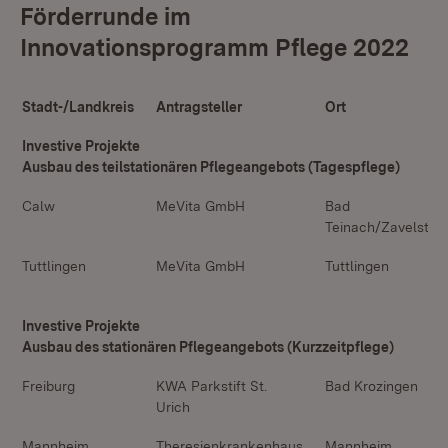
Förderrunde im
Innovationsprogramm Pflege 2022
Stadt-/Landkreis
Antragsteller
Ort
Investive Projekte
Ausbau des teilstationären Pflegeangebots (Tagespflege)
Calw
MeVita GmbH
Bad
Teinach/Zavelstein
Tuttlingen
MeVita GmbH
Tuttlingen
Investive Projekte
Ausbau des stationären Pflegeangebots (Kurzzeitpflege)
Freiburg
KWA Parkstift St.
Bad Krozingen
Urich
Mannheim
Theresienkrankenhaus
Mannheim