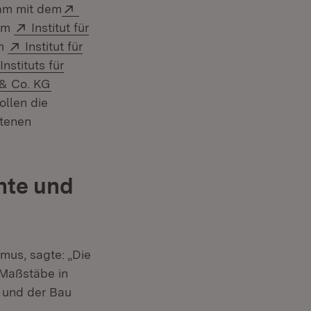
Extern:
am mit dem
fnet in neuem Fenster)
Extern:
em
Institut für
net in neuem Fenster)
Extern:
em
Institut für
enster)
Instituts für
(Öffnet in neuem Fenster)
 & Co. KG
ollen die
ltenen
nte und
smus, sagte: „Die
 Maßstäbe in
n und der Bau
d