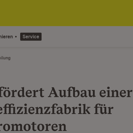
mieren
Service
eilung
fördert Aufbau einer
ffizienzfabrik für
romotoren