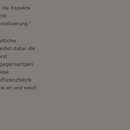
i die Aspekte
mit
onalisierung.“
itliche
eidet dabei die
und
 gegenseitigen
eise
ffizienzfabrik
ie an und weist