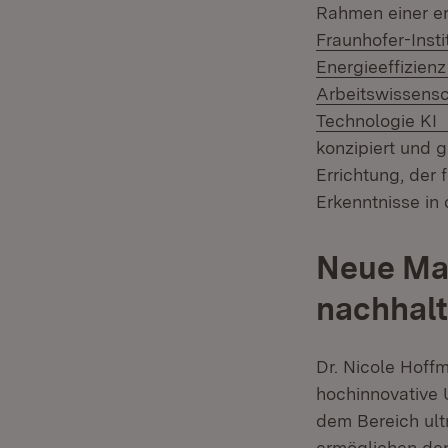
Rahmen einer e
Fraunhofer-Inst
Energieeffizienz
Arbeitswissensc
Technologie KI
konzipiert und 
Errichtung, der 
Erkenntnisse in
Neue Maß
nachhalt
Dr. Nicole Hoffm
hochinnovative U
dem Bereich ult
ermöglichen de