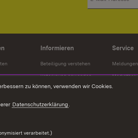
en
Informieren
Service
nten
Beteiligung verstehen
Meldungen
Beteiligung anwenden
Mediathek
erbessern zu können, verwenden wir Cookies.
ragte
Beteiligung stärken
Publikatio
Beteiligung erleben
Glossar
serer
Datenschutzerklärung
.
Beteiligung erforschen
mung
nymisiert verarbeitet.)