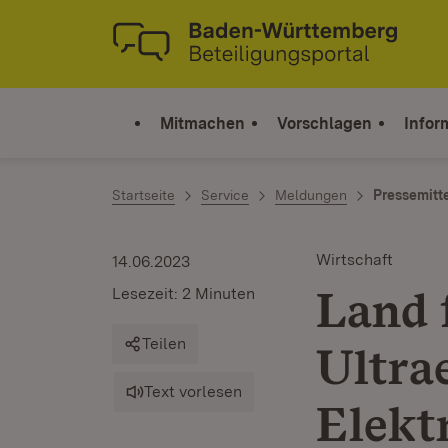
Zum Inhalt springen
Link zur Startseite
Mitmachen
Vorschlagen
Infor
Startseite
Service
Meldungen
Pressemitt
Wirtschaft
14.06.2023
Land 
Lesezeit: 2 Minuten
Teilen
Ultrae
Text vorlesen
Elekt