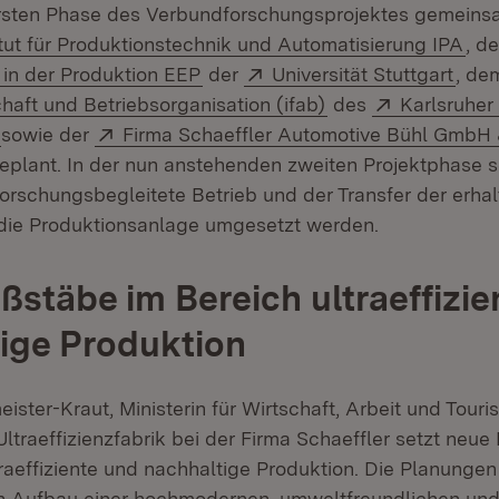
rsten Phase des Verbundforschungsprojektes gemeins
(Öf
itut für Produktionstechnik und Automatisierung IPA
, d
(Öffnet in neuem Fenster)
Extern:
(Öff
 in der Produktion EEP
der
Universität Stuttgart
, d
(Öffnet in neuem F
Extern:
haft und Betriebsorganisation (ifab)
des
Karlsruher 
(Öffnet in neuem Fenster)
Extern:
sowie der
Firma Schaeffler Automotive Bühl GmbH
geplant. In der nun anstehenden zweiten Projektphase s
forschungsbegleitete Betrieb und der Transfer der erha
 die Produktionsanlage umgesetzt werden.
stäbe im Bereich ultraeffizie
ige Produktion
eister-Kraut, Ministerin für Wirtschaft, Arbeit und Touri
ltraeffizienzfabrik bei der Firma Schaeffler setzt neue
raeffiziente und nachhaltige Produktion. Die Planunge
n Aufbau einer hochmodernen, umweltfreundlichen un