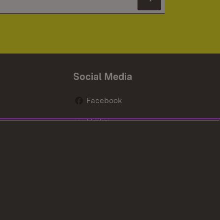
Newsletter 
Social Media
Facebook
Flickr
nen
X / Twitter
Youtube