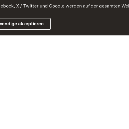
ebook, X / Twitter und Google werden auf der gesamten Webs
Impressum
Kontakt
Benutzungshinweise
Netiqu
wendige akzeptieren