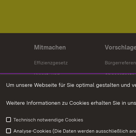
Mitmachen
Vorschlag
Effizienzgesetz
Bürgerrefere
Dienst- und
Abgeordnete
Versorgungsbezüge
Um unsere Webseite für Sie optimal gestalten und v
Bürgerbeauft
Kommunale Verfahren
Petition
Weitere Informationen zu Cookies erhalten Sie in un
Weitere
Volksantrag
Beteiligungsprozesse
Technisch notwendige Cookies
Volksabstim
Analyse-Cookies (Die Daten werden ausschließlich ano