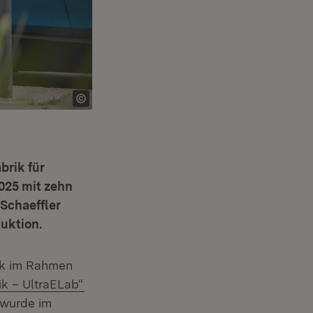
brik für
2025 mit zehn
 Schaeffler
uktion.
rik im Rahmen
(Öffnet in neuem Fenster)
ik – UltraELab“
 wurde im