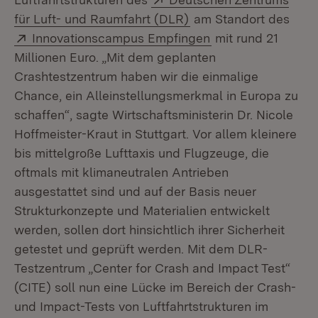
(Öffnet in neuem Fens
für Luft- und Raumfahrt (DLR)
am Standort des
Extern:
(Öffnet in neuem F
Innovationscampus Empfingen
mit rund 21
Millionen Euro. „Mit dem geplanten
Crashtestzentrum haben wir die einmalige
Chance, ein Alleinstellungsmerkmal in Europa zu
schaffen“, sagte Wirtschaftsministerin Dr. Nicole
Hoffmeister-Kraut in Stuttgart. Vor allem kleinere
bis mittelgroße Lufttaxis und Flugzeuge, die
oftmals mit klimaneutralen Antrieben
ausgestattet sind und auf der Basis neuer
Strukturkonzepte und Materialien entwickelt
werden, sollen dort hinsichtlich ihrer Sicherheit
getestet und geprüft werden. Mit dem DLR-
Testzentrum „Center for Crash and Impact Test“
(CITE) soll nun eine Lücke im Bereich der Crash-
und Impact-Tests von Luftfahrtstrukturen im