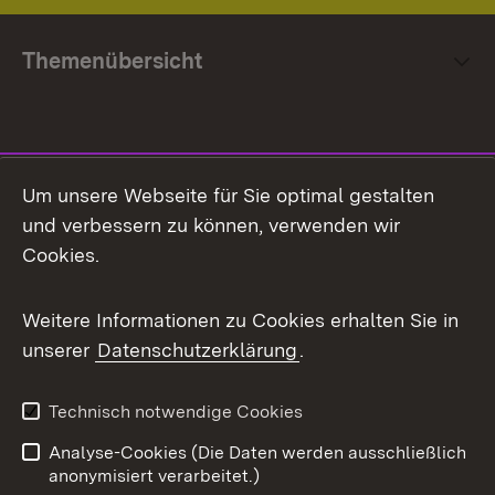
Themenübersicht
Social Media
Um unsere Webseite für Sie optimal gestalten
und verbessern zu können, verwenden wir
Facebook
Cookies.
Flickr
Weitere Informationen zu Cookies erhalten Sie in
X / Twitter
unserer
Datenschutzerklärung
.
Youtube
Technisch notwendige Cookies
Zum 
Analyse-Cookies (Die Daten werden ausschließlich
Impressum
Kontakt
anonymisiert verarbeitet.)
Benutzungshinweise
Netiquette