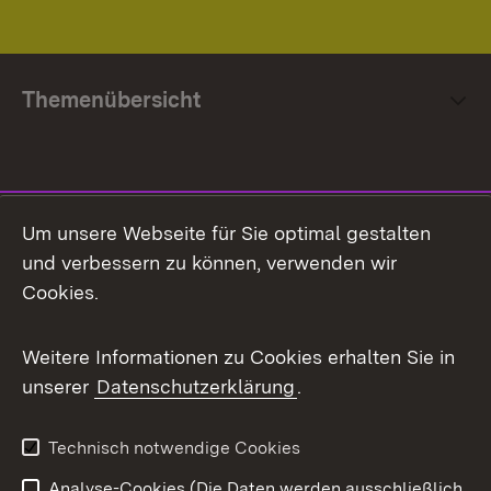
Themenübersicht
Social Media
Um unsere Webseite für Sie optimal gestalten
und verbessern zu können, verwenden wir
Facebook
Cookies.
Flickr
Weitere Informationen zu Cookies erhalten Sie in
X / Twitter
unserer
Datenschutzerklärung
.
Youtube
Technisch notwendige Cookies
Zum 
Analyse-Cookies (Die Daten werden ausschließlich