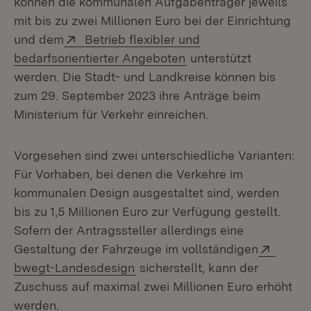
können die kommunalen Aufgabenträger jeweils
mit bis zu zwei Millionen Euro bei der Einrichtung
Extern:
und dem
Betrieb flexibler und
(Öffnet in neuem Fens
bedarfsorientierter Angeboten
unterstützt
werden. Die Stadt- und Landkreise können bis
zum 29. September 2023 ihre Anträge beim
Ministerium für Verkehr einreichen.
Vorgesehen sind zwei unterschiedliche Varianten:
Für Vorhaben, bei denen die Verkehre im
kommunalen Design ausgestaltet sind, werden
bis zu 1,5 Millionen Euro zur Verfügung gestellt.
Sofern der Antragssteller allerdings eine
Extern
Gestaltung der Fahrzeuge im vollständigen
(Öffnet in neuem Fenster)
bwegt-Landesdesign
sicherstellt, kann der
Zuschuss auf maximal zwei Millionen Euro erhöht
werden.