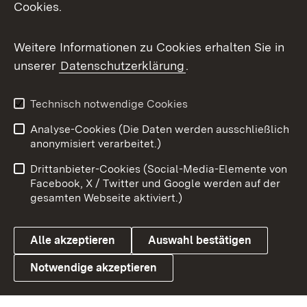
Cookies.
Flickr
Weitere Informationen zu Cookies erhalten Sie in
X / Twitter
unserer
Datenschutzerklärung
.
Youtube
Technisch notwendige Cookies
Zum 
Analyse-Cookies (Die Daten werden ausschließlich
Impressum
Kontakt
anonymisiert verarbeitet.)
Benutzungshinweise
Netiquette
Drittanbieter-Cookies (Social-Media-Elemente von
Barrierefreiheit
Datenschutz
Facebook, X / Twitter und Google werden auf der
gesamten Webseite aktiviert.)
Cookies
Alle akzeptieren
Auswahl bestätigen
Notwendige akzeptieren
Link zum Landesportal