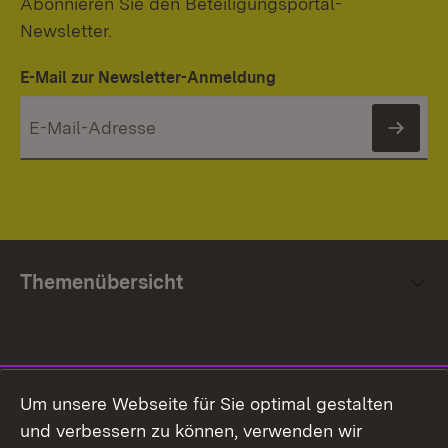
Abonnieren Sie den Beteiligungsportal-
Newsletter.
E-Mail zur Newsletter-Anmeldung
News
Themenübersicht
Social Media
Um unsere Webseite für Sie optimal gestalten
und verbessern zu können, verwenden wir
Facebook