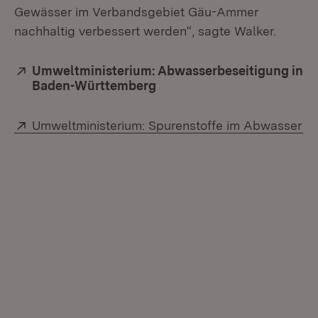
Gewässer im Verbandsgebiet Gäu-Ammer
nachhaltig verbessert werden“, sagte Walker.
Extern:
Umweltministerium: Abwasserbeseitigung in
Baden-Württemberg
(Öffnet in neuem Fenster)
Extern:
(Ö
Umweltministerium: Spurenstoffe im Abwasser