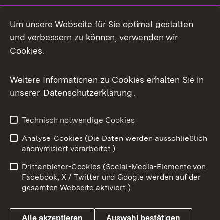
Social Media
Um unsere Webseite für Sie optimal gestalten
und verbessern zu können, verwenden wir
Facebook
Cookies.
Flickr
Weitere Informationen zu Cookies erhalten Sie in
X / Twitter
unserer
Datenschutzerklärung
.
Youtube
Technisch notwendige Cookies
Zum 
Analyse-Cookies (Die Daten werden ausschließlich
Impressum
Kontakt
anonymisiert verarbeitet.)
Benutzungshinweise
Netiquette
Drittanbieter-Cookies (Social-Media-Elemente von
Barrierefreiheit
Datenschutz
Facebook, X / Twitter und Google werden auf der
gesamten Webseite aktiviert.)
Cookies
Alle akzeptieren
Auswahl bestätigen