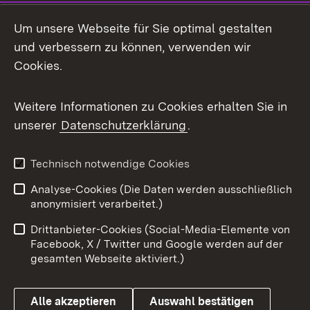
Social Media
Um unsere Webseite für Sie optimal gestalten
und verbessern zu können, verwenden wir
Facebook
Cookies.
Flickr
Weitere Informationen zu Cookies erhalten Sie in
X / Twitter
unserer
Datenschutzerklärung
.
Youtube
Technisch notwendige Cookies
Zum 
Analyse-Cookies (Die Daten werden ausschließlich
Impressum
Kontakt
anonymisiert verarbeitet.)
Benutzungshinweise
Netiquette
Drittanbieter-Cookies (Social-Media-Elemente von
Barrierefreiheit
Datenschutz
Facebook, X / Twitter und Google werden auf der
gesamten Webseite aktiviert.)
Cookies
Alle akzeptieren
Auswahl bestätigen