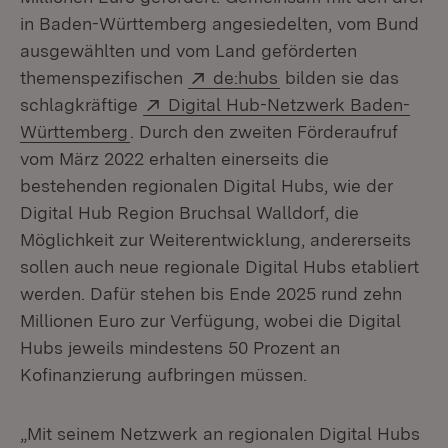
in Baden-Württemberg angesiedelten, vom Bund
ausgewählten und vom Land geförderten
Extern:
(Öffnet in neuem Fen
themenspezifischen
de:hubs
bilden sie das
Extern:
schlagkräftige
Digital Hub-Netzwerk Baden-
(Öffnet in neuem Fenster)
Württemberg
. Durch den zweiten Förderaufruf
vom März 2022 erhalten einerseits die
bestehenden regionalen Digital Hubs, wie der
Digital Hub Region Bruchsal Walldorf, die
Möglichkeit zur Weiterentwicklung, andererseits
sollen auch neue regionale Digital Hubs etabliert
werden. Dafür stehen bis Ende 2025 rund zehn
Millionen Euro zur Verfügung, wobei die Digital
Hubs jeweils mindestens 50 Prozent an
Kofinanzierung aufbringen müssen.
„Mit seinem Netzwerk an regionalen Digital Hubs