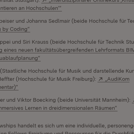
(Öffnet in neuem Fenster)
tieren an Hochschulen‘“
peiser und Johanna Sedlmair (beide Hochschule für Tec
(Öffnet in neuem Fenster)
g by Coding“
ppei und Siri Krauss (beide Hochschule für Technik Stut
g eines neuen fakultätsübergreifenden Lehrformats BI
(Öffnet in neuem Fenster)
auablaufplanung“
(Staatliche Hochschule für Musik und darstellende Kun
Extern:
Heffter (Hochschule für Musik Freiburg):
„AudiKom
(Öffnet in neuem Fenster)
entar)“
r und Viktor Boecking (beide Universität Mannheim):
(Öffne
mmersives Lernen in dreidimensionalen Räumen“
owships handelt es sich um eine individuelle, persone
den Fellows Freiräume und Ressourcen für die Durchfü