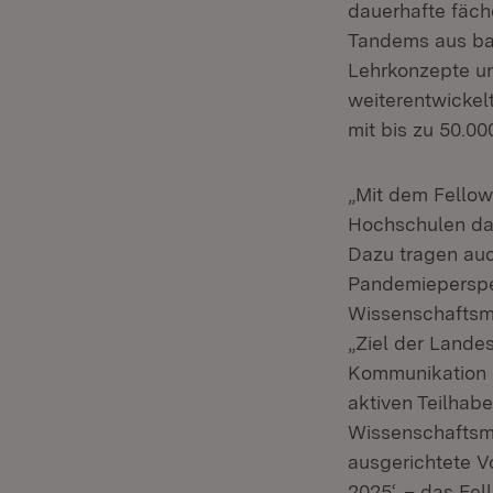
dauerhafte fäch
Tandems aus ba
Lehrkonzepte un
weiterentwickel
mit bis zu 50.00
„Mit dem Fellow
Hochschulen dab
Dazu tragen auc
Pandemieperspe
Wissenschaftsmi
„Ziel der Landes
Kommunikation u
aktiven Teilhabe
Wissenschaftsmi
ausgerichtete 
(Öffnet in
2025‘
– das Fell