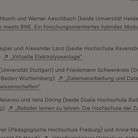
fnet in neuem Fenster)
hbach und Werner Aeschbach (beide Universität Heide
k meets BNE. Ein forschungsorientiertes hybrides Modul
Öffnet in neuem Fenster)
iegler und Alexander Lanz (beide Hochschule Ravensb
Extern:
(Öffnet in neuem Fens
:
„Virtuelle Elektrolyseanlage“
 (Universität Stuttgart) und Friedemann Schwenkreis (D
Extern:
 Baden-Württemberg):
„Datenverarbeitung und Data
(Öffnet in neuem Fenster)
issenschaften“
Melanou und Vera Döring (beide Duale Hochschule Ba
Extern:
g):
„Roboter lernen zu lehren. Die Hochschule der Zu
(Öffnet in neuem Fenster)
er (Pädagogische Hochschule Freiburg) und Anna-Ma
Extern:
rsität Stuttgart):
„Interdisziplinärer Onlinekurs ‚Kri