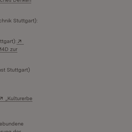
hnik Stuttgart):
Extern:
tgart):
M4D zur
st Stuttgart)
Extern:
„Kulturerbe
t in neuem Fenster)
ngebundene
hrung der