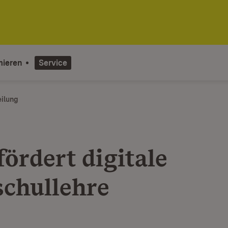
mieren
Service
eilung
ördert digitale
chullehre