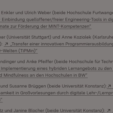
Enkler und Ulrich Weber (beide Hochschule Furtwang
Einbindung quelloffener/freier Engineering-Tools in di
(Öffnet in
mate zur Förderung der MINT-Kompetenzen“
er (Universität Stuttgart) und Anne Koziolek (Karlsruher
Extern:
):
„Transfer einer innovativen Programmierausbildung
(Öffnet in neuem Fenster)
-Welten (TiPMin)“
ndinger und Anke Pfeiffer (beide Hochschule für Techni
 Implementierung eines hybriden Lernangebots zu de
(Öffnet in n
nd Mindfulness an den Hochschulen in BW“
 und Susanne Brüggen (beide Universität Konstanz):
samkeit in Großvorlesungen durch digitale Lehr-/Lernp
(Öffnet in neuem Fenster)
n“
tz und Janine Blocher (beide Universität Konstanz):