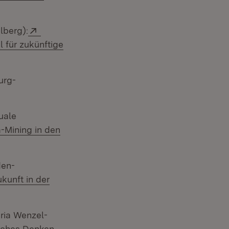
Extern:
lberg):
 für zukünftige
urg-
ter)
uale
-Mining in den
den-
kunft in der
ria Wenzel-
tisches Denken