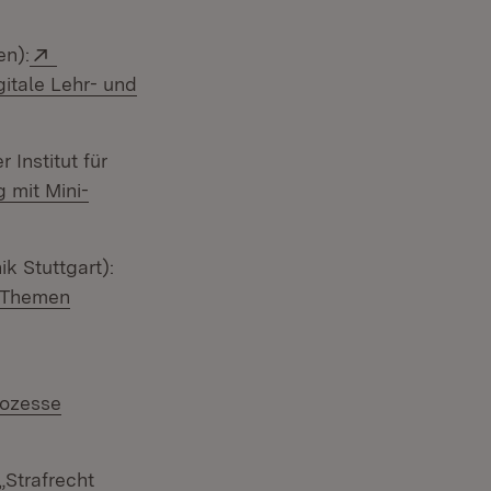
Extern:
en):
gitale Lehr- und
 neuem Fenster)
 Institut für
 mit Mini-
k Stuttgart):
n Themen
euem Fenster)
Extern:
rozesse
Extern:
„Strafrecht