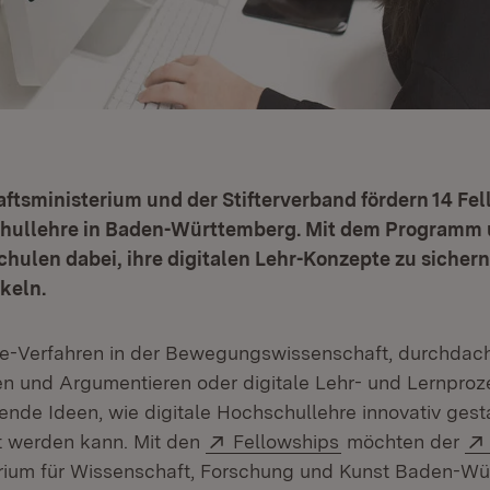
tsministerium und der Stifterverband fördern 14 Fel
chullehre in Baden-Württemberg. Mit dem Programm 
hulen dabei, ihre digitalen Lehr-Konzepte zu sicher
keln.
e-Verfahren in der Bewegungswissenschaft, durchdach
en und Argumentieren oder digitale Lehr- und Lernpro
ende Ideen, wie digitale Hochschullehre innovativ gest
Extern:
(Öffnet in neuem
t werden kann. Mit den
Fellowships
möchten der
rium für Wissenschaft, Forschung und Kunst Baden-Wü