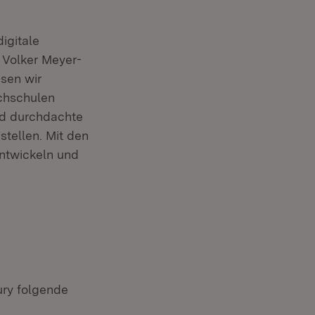
igitale
 Volker Meyer-
ssen wir
ochschulen
und durchdachte
stellen. Mit den
ntwickeln und
ury folgende