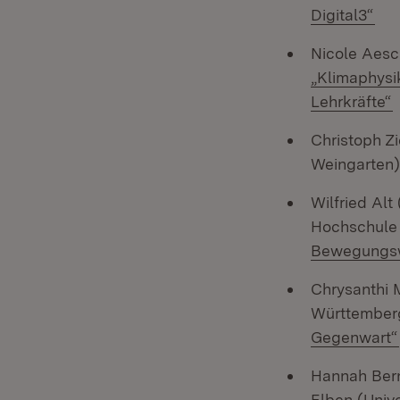
(Öf
Digital3“
Nicole Aesc
„Klimaphysi
(
Lehrkräfte“
Christoph Z
Weingarten)
Wilfried Alt
Hochschule
Bewegungsw
Chrysanthi 
Württember
Gegenwart“
Hannah Bern
Elben (Unive