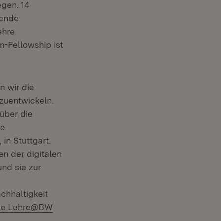
egen. 14
bende
ehre
m-Fellowship ist
n wir die
zuentwickeln.
über die
he
in Stuttgart.
en der digitalen
nd sie zur
chhaltigkeit
:
ale Lehre@BW