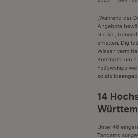
„Während der Di
Angebote bewähr
Guckel, General
erhalten. Digita
Wissen vermitte
Konzepte, um ei
Fellowships wer
so als Ideengeb
14 Hoch
Württem
Unter 46 einger
Tandems ausgew