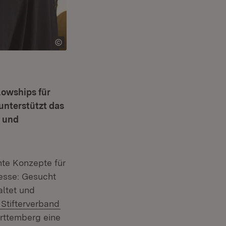
lowships für
unterstützt das
n und
te Konzepte für
zesse: Gesucht
altet und
 Fenster)
Extern:
(Öffnet in neuem Fenster)
Stifterverband
rttemberg eine