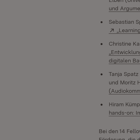
und Argumen
Sebastian S
Extern:
„Learnin
Christine Ka
„Entwicklun
digitalen B
Tanja Spatz 
und Moritz 
(Audiokomm
Hiram Kümpe
hands-on: I
Bei den 14 Fell
Förderung, die 