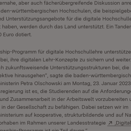
ernahe, aber auch fächerübergreifende Diskussion anr
den-württembergischen Hochschulen, die beispielge
d Unterstützungsangebote für die digitale Hochschull
t haben, werden durch das Land unterstützt. Ein Tande
0 Euro dotiert.
ship-Programm für digitale Hochschullehre unterstütze
ei, ihre digitalen Lehr-Konzepte zu sichern und weiter
h zukunftsweisende Unterstützungsstrukturen bei, die 
ktive hinausgehen“, sagte die baden-württembergisc
nisterin Petra Olschowski am Montag, 23. Januar 2023, 
regierung ist es, die Studierenden auf die Anforderung
nd Zusammenarbeit in der Arbeitswelt vorzubereiten u
 in der Gesellschaft zu befähigen. Dabei setzen wir im
nisterium auf kooperative, strukturbildende und auf Na
Extern
Vorhaben im Rahmen unserer Landesstrategie
‚Digit
 neuem Fenster)
owship-Programm ist ein Teil davon.“