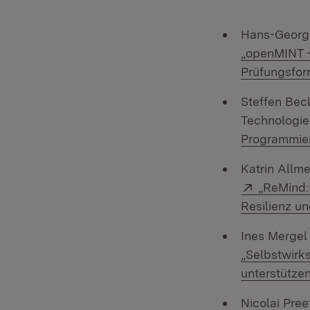
Hans-Georg 
„openMINT - 
Prüfungsfor
Steffen Beck
Technologie
Programmier
Katrin Allme
Extern:
„ReMind:
Resilienz u
Ines Mergel
„Selbstwirk
unterstütze
Nicolai Pree