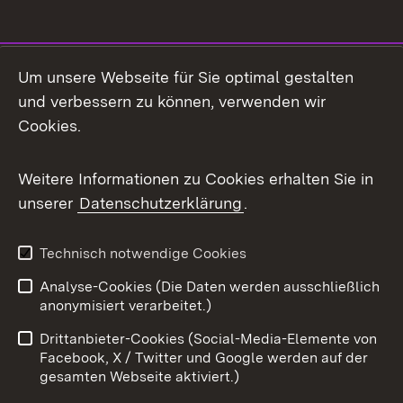
Social Media
Um unsere Webseite für Sie optimal gestalten
und verbessern zu können, verwenden wir
Facebook
Cookies.
Flickr
Weitere Informationen zu Cookies erhalten Sie in
X / Twitter
unserer
Datenschutzerklärung
.
Youtube
Technisch notwendige Cookies
Zum 
Analyse-Cookies (Die Daten werden ausschließlich
Impressum
Kontakt
anonymisiert verarbeitet.)
Benutzungshinweise
Netiquette
Drittanbieter-Cookies (Social-Media-Elemente von
Barrierefreiheit
Datenschutz
Facebook, X / Twitter und Google werden auf der
gesamten Webseite aktiviert.)
Cookies