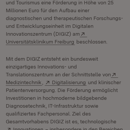
und Tourismus eine Förderung in Höhe von 25
Millionen Euro für den Aufbau einer
diagnostischen und therapeutischen Forschungs-
und Entwicklungseinheit im Digitalen
Extern:
Innovationszentrum (DIGIZ) am
(Öffnet in neuem Fenst
Universitätsklinikum Freiburg
beschlossen.
Mit dem DIGIZ entsteht ein bundesweit
einzigartiges Innovations- und
Exter
Translationszentrum an der Schnittstelle von
(Öffnet in neuem Fenster)
Extern:
(Öffnet in neuem F
Medizintechnik
,
Digitalisierung
und klinischer
Patientenversorgung. Die Förderung ermöglicht
Investitionen in hochmoderne bildgebende
Diagnosetechnik, IT-Infrastruktur sowie
qualifiziertes Fachpersonal. Ziel des
Gesamtvorhabens DIGIZ ist es, technologische
Extern:
(Öffnet in neuem Fenster)
Innovationen
– insbesondere in den Bereichen