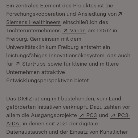
Ein zentrales Element des Projektes ist die
Exter
Forschungskooperation und Ansiedlung von
(Öffnet in neuem Fenster)
Siemens Healthineers
einschließlich des
Extern:
(Öffnet in neuem Fen
Tochterunternehmens
Varian
am DIGIZ in
Freiburg. Gemeinsam mit dem
Universitätsklinikum Freiburg entsteht ein
leistungsfähiges Innovationsökosystem, das auch
Extern:
(Öffnet in neuem Fenster)
für
Start-ups
sowie für kleine und mittlere
Unternehmen attraktive
Entwicklungsperspektiven bietet.
Das DIGIZ ist eng mit bestehenden, vom Land
geförderten Initiativen verknüpft. Dazu zählen vor
Extern:
(Öffnet in neue
Extern:
allem die Ausgangsprojekte
PC3
und
PC3-
(Öffnet in neuem Fenster)
AIDA
, in denen seit 2021 der digitale
Datenaustausch und der Einsatz von Künstlicher