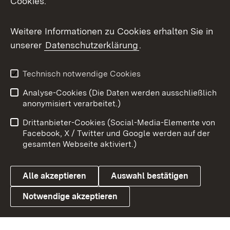
Cookies.
Flickr
Weitere Informationen zu Cookies erhalten Sie in
X / Twitter
unserer
Datenschutzerklärung
.
Youtube
Technisch notwendige Cookies
Zum 
Analyse-Cookies (Die Daten werden ausschließlich
Impressum
Kontakt
anonymisiert verarbeitet.)
Benutzungshinweise
Netiquette
Drittanbieter-Cookies (Social-Media-Elemente von
Barrierefreiheit
Datenschutz
Facebook, X / Twitter und Google werden auf der
gesamten Webseite aktiviert.)
Cookies
Alle akzeptieren
Auswahl bestätigen
Notwendige akzeptieren
Link zum Landesportal