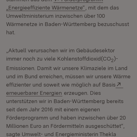
(Öffnet in neuem Fen
„Energieeffiziente Wärmenetze“
, mit dem das
Umweltministerium inzwischen über 100
Wärmenetze in Baden-Württemberg bezuschusst
hat.
„Aktuell verursachen wir im Gebäudesektor
immer noch zu viele Kohlenstoffdioxid(CO
)-
2
Emissionen. Damit wir unsere Klimaziele im Land
und im Bund erreichen, müssen wir unsere Wärme
Exter
effizienter und soweit wie möglich auf Basis
(Öffnet in neuem Fenster)
erneuerbarer Energien
erzeugen. Dies
unterstützen wir in Baden-Württemberg bereits
seit dem Jahr 2016 mit einem eigenen
Förderprogramm und haben inzwischen über 20
Millionen Euro an Fördermitteln ausgeschüttet“,
sagte Umwelt- und Energieministerin Thekla