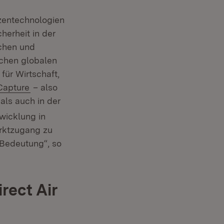
tzentechnologien
herheit in der
schen und
ichen globalen
 für Wirtschaft,
(Öffnet in neuem Fenster)
 Capture
– also
als auch in der
wicklung in
rktzugang zu
Bedeutung“, so
rect Air