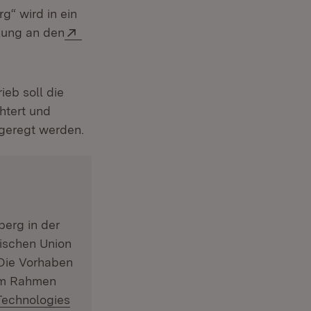
“ wird in ein
Extern:
zung an den
ieb soll die
htert und
geregt werden.
berg in der
äischen Union
Öffnet in neuem Fenster)
 Die Vorhaben
im Rahmen
 Technologies