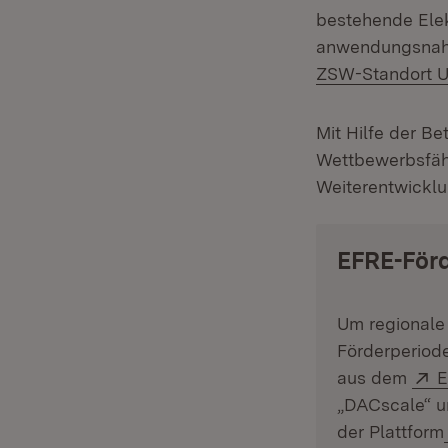
bestehende Elek
anwendungsnahe
ZSW-Standort 
Mit Hilfe der B
Wettbewerbsfähi
Weiterentwickl
EFRE-För
Um regionale 
Förderperiode
E
aus dem
E
„DACscale“ u
der Plattform