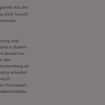
gezielt aus der
Das ZSW forscht
führenden
ierung und
trie in Baden-
t derzeit nur
ür den
-Württemberg im
itig erfordert
misch
hen Konzepten,
cheidemaßstäbe