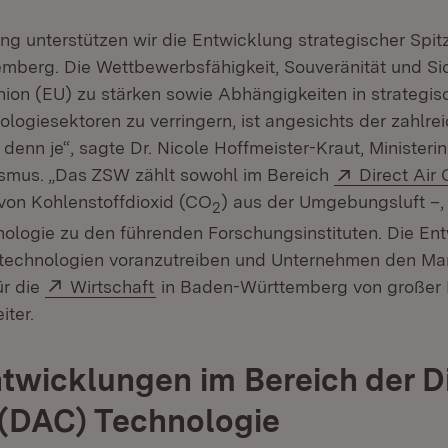
ung unterstützen wir die Entwicklung strategischer Spi
mberg. Die Wettbewerbsfähigkeit, Souveränität und Sic
ion (EU) zu stärken sowie Abhängigkeiten in strategi
ologiesektoren zu verringern, ist angesichts der zahlre
 denn je“, sagte Dr. Nicole Hoffmeister-Kraut, Ministerin
Extern:
ismus. „Das ZSW zählt sowohl im Bereich
Direct Air
von Kohlenstoffdioxid (CO
) aus der Umgebungsluft –, 
2
nologie zu den führenden Forschungsinstituten. Die Ent
stechnologien voranzutreiben und Unternehmen den Ma
Extern:
(Öffnet in neuem Fenster)
für die
Wirtschaft
in Baden-Württemberg von großer 
iter.
twicklungen im Bereich der Di
(DAC) Technologie