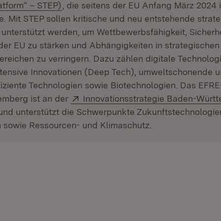
(Öffnet in neuem Fenster)
atform“ – STEP)
, die seitens der EU Anfang März 2024 
. Mit STEP sollen kritische und neu entstehende strat
unterstützt werden, um Wettbewerbsfähigkeit, Sicherh
der EU zu stärken und Abhängigkeiten in strategischen
reichen zu verringern. Dazu zählen digitale Technolog
ntensive Innovationen (Deep Tech), umweltschonende 
fiziente Technologien sowie Biotechnologien. Das EF
Extern:
mberg ist an der
Innovationsstrategie Baden-Würt
 und unterstützt die Schwerpunkte Zukunftstechnologie
sowie Ressourcen- und Klimaschutz.