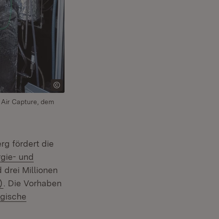
Air Capture, dem
rg fördert die
gie- und
nster)
 drei Millionen
(Öffnet in neuem Fenster)
)
. Die Vorhaben
:
egische