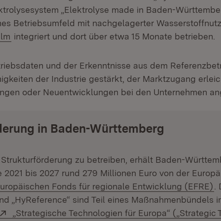
trolysesystem „Elektrolyse made in Baden-Württemberg
s Betriebsumfeld mit nachgelagerter Wasserstoffnut
(Öffnet in neuem Fenster)
Ulm
integriert und dort über etwa 15 Monate betrieben.
etriebsdaten und der Erkenntnisse aus dem Referenzbetr
gkeiten der Industrie gestärkt, der Marktzugang erleic
ungen oder Neuentwicklungen bei den Unternehmen an
derung in Baden-Württemberg
Strukturförderung zu betreiben, erhält Baden-Württem
 2021 bis 2027 rund 279 Millionen Euro von der Europ
xtern:
(
uropäischen Fonds für regionale Entwicklung (EFRE)
.
nd „HyReference“ sind Teil eines Maßnahmenbündels 
Extern:
„Strategische Technologien für Europa“ („Strategic