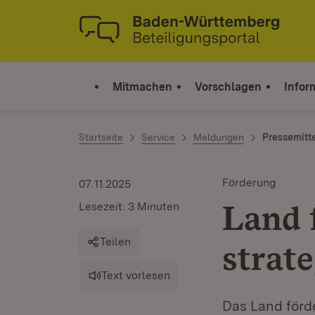
Zum Inhalt springen
Link zur Startseite
Mitmachen
Vorschlagen
Infor
Startseite
Service
Meldungen
Pressemitt
Förderung
07.11.2025
Land 
Lesezeit: 3 Minuten
Teilen
strat
Text vorlesen
Das Land förd