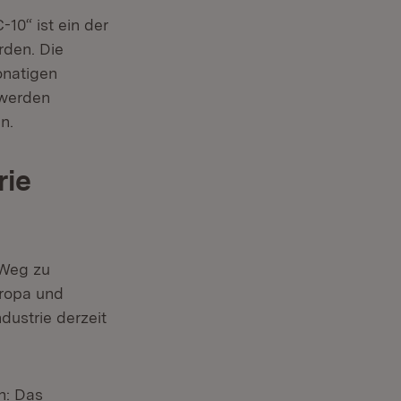
0“ ist ein der
rden. Die
onatigen
 werden
n.
rie
 Weg zu
uropa und
dustrie derzeit
n: Das