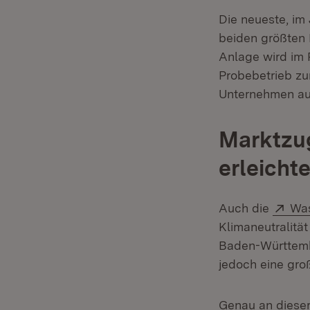
Die neueste, im
beiden größten 
Anlage wird im 
Probebetrieb zu
Unternehmen au
Marktzug
erleicht
Ext
Auch die
Was
Klimaneutralität
Baden-Württembe
jedoch eine gro
Genau an dieser