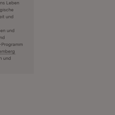
ins Leben
egische
eit und
ien und
und
RE-Programm
(Öffnet in neuem Fenster)
temberg
n und