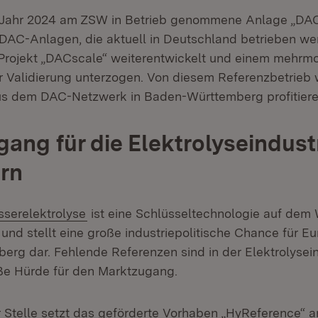
 Jahr 2024 am ZSW in Betrieb genommene Anlage „DAC-1
DAC-Anlagen, die aktuell in Deutschland betrieben we
Projekt „DACscale“ weiterentwickelt und einem mehrm
r Validierung unterzogen. Von diesem Referenzbetrieb
s dem DAC-Netzwerk in Baden-Württemberg profitiere
ang für die Elektrolyseindust
ern
ern:
(Öffnet in neuem Fenster)
serelektrolyse
ist eine Schlüsseltechnologie auf dem
 und stellt eine große industriepolitische Chance für E
rg dar. Fehlende Referenzen sind in der Elektrolysein
ße Hürde für den Marktzugang.
 Stelle setzt das geförderte Vorhaben „HyReference“ a