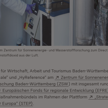
m Zentrum für Sonnenenergie- und Wasserstoffforschung zum Direct 
stoffdioxid aus der Luft.
 für Wirtschaft, Arbeit und Tourismus Baden-Württembe
Extern:
cale“ und „HyReference“ am
Zentrum für Sonnenener
(Öffnet in neuem Fe
rschung Baden-Württemberg (ZSW
) mit insgesamt rund
Extern:
Europäischen Fonds für regionale Entwicklung (EFRE
Extern
s Maßnahmenbündels im Rahmen der Plattform
„Strat
(Öffnet in neuem Fenster)
r Europa“ (STEP)
.