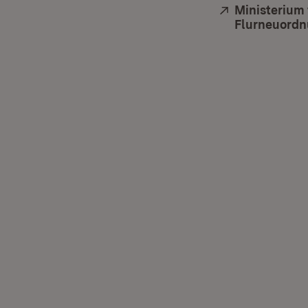
Extern:
Ministerium
Flurneuordn