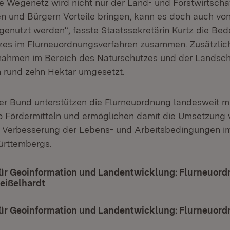
e Wegenetz wird nicht nur der Land- und Forstwirtscha
en und Bürgern Vorteile bringen, kann es doch auch vo
enutzt werden“, fasste Staatssekretärin Kurtz die Be
es im Flurneuordnungsverfahren zusammen. Zusätzlic
nahmen im Bereich des Naturschutzes und der Landsch
n rund zehn Hektar umgesetzt.
r Bund unterstützen die Flurneuordnung landesweit mit
ro Fördermitteln und ermöglichen damit die Umsetzung 
Verbesserung der Lebens- und Arbeitsbedingungen i
rttembergs.
ür Geoinformation und Landentwicklung: Flurneuor
eißelhardt
(Öffnet in neuem Fenster)
ür Geoinformation und Landentwicklung: Flurneuor