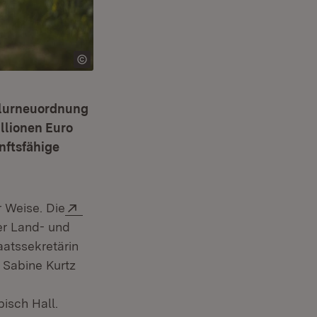
 Flurneuordnung
llionen Euro
nftsfähige
Extern:
r Weise. Die
er Land- und
aatssekretärin
 Sabine Kurtz
n:
ster)
isch Hall.