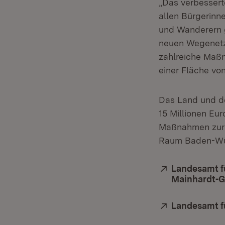
„Das verbessert
allen Bürgerinn
und Wanderern g
neuen Wegenetz
zahlreiche Maß
einer Fläche vo
Das Land und de
15 Millionen Eu
Maßnahmen zur 
Raum Baden-Wü
Extern:
Landesamt f
Mainhardt-G
Extern:
Landesamt f