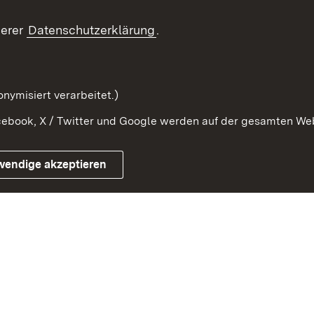
Beteiligung erleben
Glossar
serer
Datenschutzerklärung
.
Beteiligung erforschen
mung
nymisiert verarbeitet.)
ebook, X / Twitter und Google werden auf der gesamten Webs
Impressum
Kontakt
Benutzungshinweise
Netiqu
wendige akzeptieren