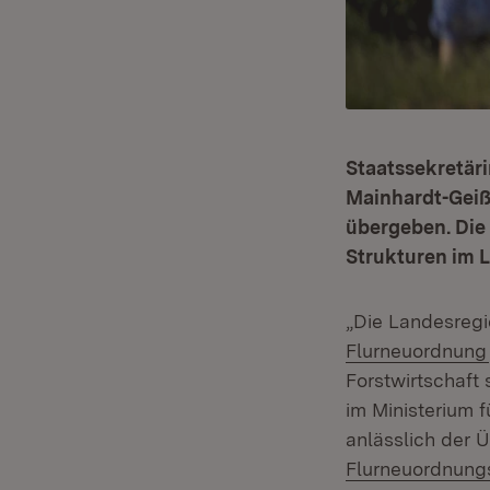
Staatssekretär
Mainhardt-Geiß
übergeben. Die
Strukturen im 
„Die Landesregie
Flurneuordnung
Forstwirtschaft
im Ministerium 
anlässlich der 
Flurneuordnung