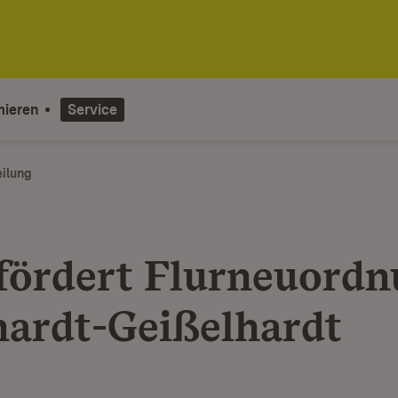
mieren
Service
eilung
fördert Flurneuord
ardt-Geißelhardt