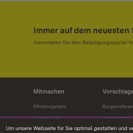
Immer auf dem neuesten
Abonnieren Sie den Beteiligungsportal-N
Mitmachen
Vorschlag
Effizienzgesetz
Bürgerrefere
Dienst- und
Abgeordnete
Versorgungsbezüge
Um unsere Webseite für Sie optimal gestalten und v
Bürgerbeauft