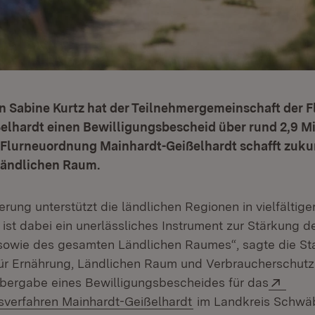
in Sabine Kurtz hat der Teilnehmergemeinschaft der
elhardt einen Bewilligungsbescheid über rund 2,9 Mi
 Flurneuordnung Mainhardt-Geißelhardt schafft zuku
Ländlichen Raum.
rung unterstützt die ländlichen Regionen in vielfältige
(Öffnet in neuem Fenster)
ist dabei ein unerlässliches Instrument zur Stärkung d
 sowie des gesamten Ländlichen Raumes“, sagte die St
für Ernährung, Ländlichen Raum und Verbraucherschutz
Exter
Übergabe eines Bewilligungsbescheides für das
(Öffnet in neuem Fen
sverfahren Mainhardt-Geißelhardt
im Landkreis Schwäb