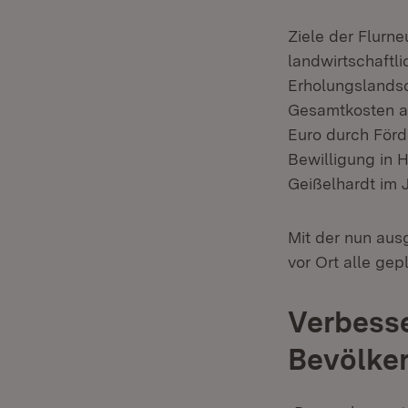
Ziele der Flurn
landwirtschaftl
Erholungslandsc
Gesamtkosten au
Euro durch Förd
Bewilligung in H
Geißelhardt im 
Mit der nun aus
vor Ort alle g
Verbess
Bevölker