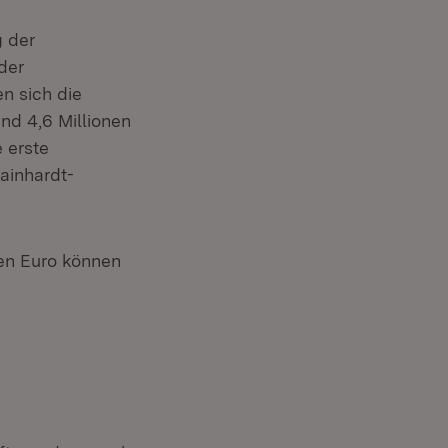
g der
der
n sich die
nd 4,6 Millionen
 erste
Mainhardt-
nen Euro können