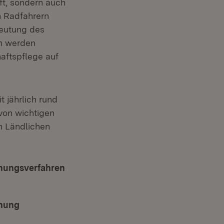
ft, sondern auch
n Radfahrern
deutung des
h werden
aftspflege auf
 jährlich rund
von wichtigen
m Ländlichen
dnungsverfahren
dnung
(Öffnet in neuem Fenster)