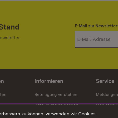
 Stand
E-Mail zur Newslett
ewsletter.
en
Informieren
Service
nten
Beteiligung verstehen
Meldungen
Beteiligung anwenden
Mediathek
erbessern zu können, verwenden wir Cookies.
ragte
Beteiligung stärken
Publikatio