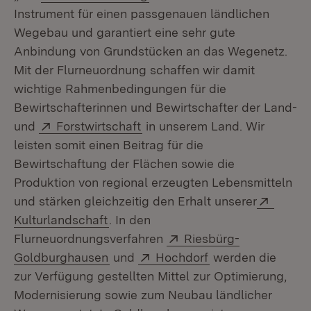
Instrument für einen passgenauen ländlichen
Wegebau und garantiert eine sehr gute
Anbindung von Grundstücken an das Wegenetz.
Mit der Flurneuordnung schaffen wir damit
wichtige Rahmenbedingungen für die
Bewirtschafterinnen und Bewirtschafter der Land-
Extern:
(Öffnet in neuem Fenster)
und
Forstwirtschaft
in unserem Land. Wir
leisten somit einen Beitrag für die
Bewirtschaftung der Flächen sowie die
Produktion von regional erzeugten Lebensmitteln
Extern
und stärken gleichzeitig den Erhalt unserer
(Öffnet in neuem Fenster)
Kulturlandschaft
. In den
Extern:
Flurneuordnungsverfahren
Riesbürg-
(Öffnet in neuem Fenster)
Extern:
(Öffnet in neuem 
Goldburghausen
und
Hochdorf
werden die
zur Verfügung gestellten Mittel zur Optimierung,
Modernisierung sowie zum Neubau ländlicher