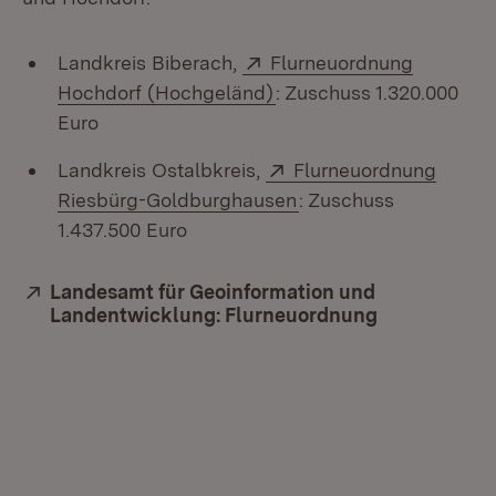
Extern:
Landkreis Biberach,
Flurneuordnung
(Öffnet in neuem Fenste
Hochdorf (Hochgeländ)
: Zuschuss 1.320.000
Euro
Extern:
Landkreis Ostalbkreis,
Flurneuordnung
(Öffnet in neuem Fens
Riesbürg-Goldburghausen
: Zuschuss
1.437.500 Euro
Extern:
Landesamt für Geoinformation und
Landentwicklung: Flurneuordnung
(Öffnet in n