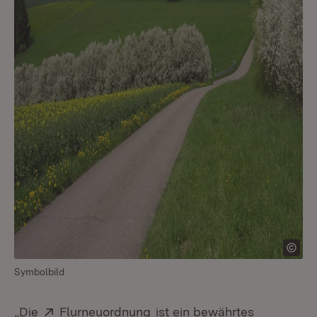
Symbolbild
Extern:
(Öffnet in neuem Fenster)
„Die
Flurneuordnung
ist ein bewährtes