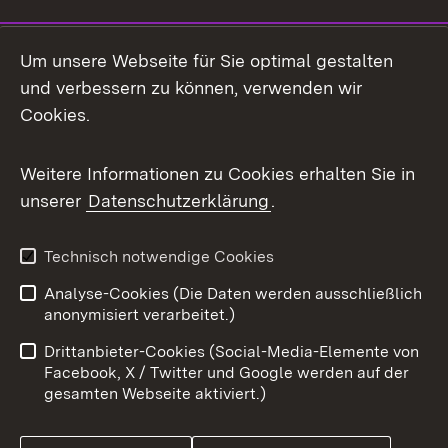
Social Media
Um unsere Webseite für Sie optimal gestalten
und verbessern zu können, verwenden wir
Facebook
Cookies.
Flickr
Weitere Informationen zu Cookies erhalten Sie in
X / Twitter
unserer
Datenschutzerklärung
.
Youtube
Technisch notwendige Cookies
Zum 
Analyse-Cookies (Die Daten werden ausschließlich
Impressum
Kontakt
anonymisiert verarbeitet.)
Benutzungshinweise
Netiquette
Drittanbieter-Cookies (Social-Media-Elemente von
Barrierefreiheit
Datenschutz
Facebook, X / Twitter und Google werden auf der
gesamten Webseite aktiviert.)
Cookies