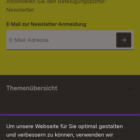
Abonnieren Sie den Beteiligungsportal-
Newsletter.
E-Mail zur Newsletter-Anmeldung
News
Themenübersicht
Social Media
Um unsere Webseite für Sie optimal gestalten
und verbessern zu können, verwenden wir
Facebook