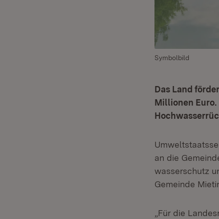
Symbolbild
Das Land förde
Millionen Euro
Hochwasserrück
Umweltstaatsse
an die Gemeind
wasserschutz un
Gemeinde Mietin
„Für die Landes