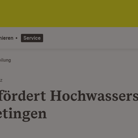
mieren
Service
eilung
z
fördert Hochwasser
etingen