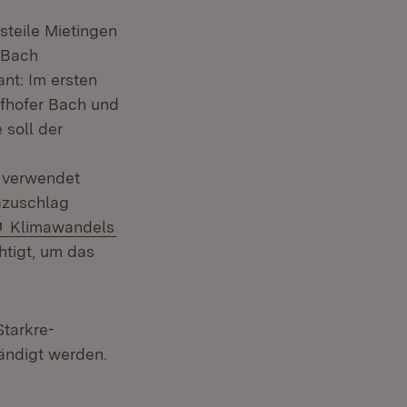
steile Mietingen
 Bach
nt: Im ersten
fhofer Bach und
 soll der
 verwendet
azuschlag
Extern:
(Öffnet in neuem Fenster)
Klimawandels
tigt, um das
tarkre­
tändigt werden.