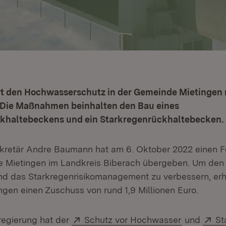
rt den Hochwasserschutz in der Gemeinde Mietingen m
. Die Maßnahmen beinhalten den Bau eines
haltebeckens und ein Starkregenrückhaltebecken.
kretär Andre Baumann hat am 6. Oktober 2022 einen F
e Mietingen im Landkreis Biberach übergeben. Um den
d das Starkregenrisikomanagement zu verbessern, erh
gen einen Zuschuss von rund 1,9 Millionen Euro.
Extern:
(Öffnet in
Ex
regierung hat der
Schutz vor Hochwasser
und
St