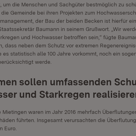
ät, um die Menschen und Sachgüter bestmöglich zu sch
r die Gemeinde bei ihren Projekten zum Hochwasser­sc
omanagement, der Bau der beiden Becken ist hierfür ei
 Staatssekretär Baumann in seinem Grußwort. „Wir werd
arkregen und Hochwasser betroffen sein,“ fügte Bauman
h, dass neben dem Schutz vor extre­men Regenereigni
es statistisch alle 100 Jahre vor­kommt, noch ein soge
erücksichtigt werde.
en sollen umfassenden Schu
er und Starkregen realisiere
 Mietingen waren im Jahr 2016 mehrfach Überflutungen 
häden führten. Insgesamt verursachten die Überflutun­
en Euro.