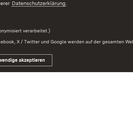
serer
Datenschutzerklärung
.
Beteiligung erforschen
mung
nymisiert verarbeitet.)
ebook, X / Twitter und Google werden auf der gesamten Webs
Impressum
Kontakt
Benutzungshinweise
Netiqu
wendige akzeptieren