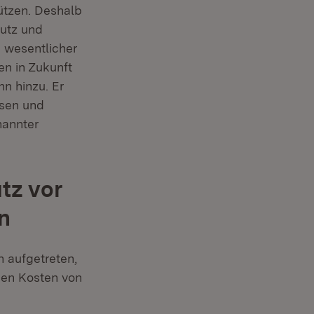
ützen. Deshalb
hutz und
n wesentlicher
en in Zukunft
n hinzu. Er
ssen und
nannter
tz vor
n
aufge­treten,
gen Kosten von