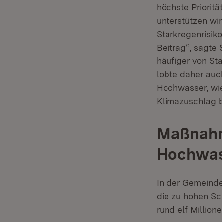
höchste Priorit
unterstützen wi
Starkregenrisik
Beitrag“, sagte
häufiger von St
lobte daher auc
Hochwasser, wie 
Klimazuschlag b
Maßnahm
Hochwass
In der Gemeinde
die zu hohen Sc
rund elf Million