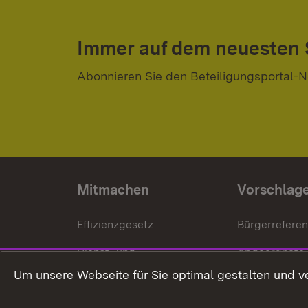
Immer auf dem neuesten
Abonnieren Sie den Beteiligungsportal-N
Mitmachen
Vorschlag
Effizienzgesetz
Bürgerrefere
Dienst- und
Abgeordnete
Versorgungsbezüge
Um unsere Webseite für Sie optimal gestalten und v
Bürgerbeauft
Kommunale Verfahren
Petition