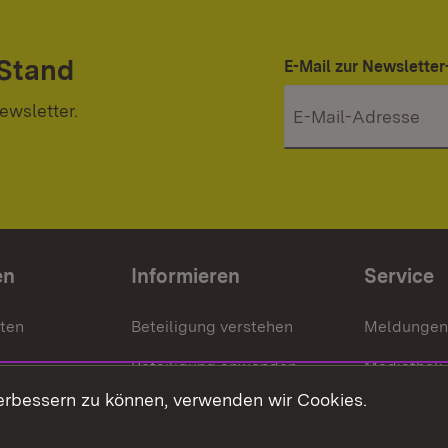
 Stand
E-Mail zur Newslett
ewsletter.
en
Informieren
Service
nten
Beteiligung verstehen
Meldungen
Beteiligung anwenden
Mediathek
erbessern zu können, verwenden wir Cookies.
ragte
Beteiligung stärken
Publikatio
Beteiligung erleben
Glossar