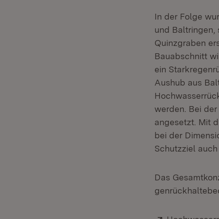
In der Folge wu
und Baltringen,
Quinzgraben ers
Bauabschnitt wi
ein Starkregenr
Aushub aus Bal
Hochwasserrück
werden. Bei der
angesetzt. Mit
bei der Dimens
Schutzziel auch 
Das Gesamtkonze
genrückhaltebec
Extern: