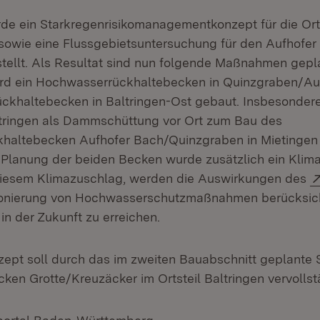
rde ein Starkregenrisikomanagementkonzept für die Ort
 sowie eine Flussgebietsuntersuchung für den Auf­hofer
tellt. Als Resultat sind nun folgende Maßnahmen gepla
rd ein Hochwasserrückhaltebecken in Quinz­graben/Au
ückhaltebecken in Baltringen-Ost ge­baut. Insbesondere
tringen als Dammschüttung vor Ort zum Bau des
haltebecken Aufhofer Bach/Quinzgraben in Mietingen
 Planung der beiden Becken wurde zusätz­lich ein Klim
 diesem Klimazuschlag, werden die Auswirkungen des
ionierung von Hochwasserschutz­maßnahmen berücksich
in der Zukunft zu erreichen.
pt soll durch das im zweiten Bauabschnitt geplante S
ken Grotte/Kreuzäcker im Ortsteil Baltringen vervolls
(Öffnet in neuem Fenster)