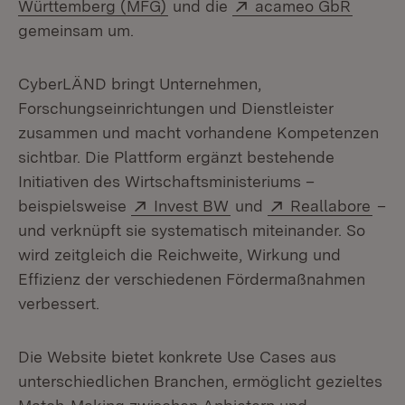
(Öffnet in neuem Fenster)
Extern:
(Öffnet
Württemberg (MFG)
und die
acameo GbR
gemeinsam um.
CyberLÄND bringt Unternehmen,
Forschungseinrichtungen und Dienstleister
zusammen und macht vorhandene Kompetenzen
sichtbar. Die Plattform ergänzt bestehende
Initiativen des Wirtschaftsministeriums –
Extern:
(Öffnet in neuem Fenste
Extern:
(Öff
beispielsweise
Invest BW
und
Reallabore
–
und verknüpft sie systematisch miteinander. So
wird zeitgleich die Reichweite, Wirkung und
Effizienz der verschiedenen Fördermaßnahmen
verbessert.
Die Website bietet konkrete Use Cases aus
unterschiedlichen Branchen, ermöglicht gezieltes