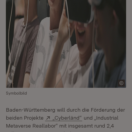
Symbolbild
Baden-Württemberg will durch die Förderung der
Extern:
(Öffnet in neuem Fen
beiden Projekte
„Cyberländ“
und „Industrial
Metaverse Reallabor“ mit insgesamt rund 2,4