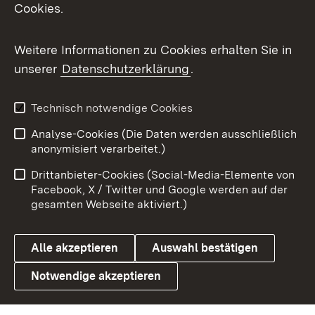
Cookies.
Flickr
Weitere Informationen zu Cookies erhalten Sie in
X / Twitter
unserer
Datenschutzerklärung
.
Youtube
Technisch notwendige Cookies
Zum 
Analyse-Cookies (Die Daten werden ausschließlich
Impressum
Kontakt
anonymisiert verarbeitet.)
Benutzungshinweise
Netiquette
Drittanbieter-Cookies (Social-Media-Elemente von
Barrierefreiheit
Datenschutz
Facebook, X / Twitter und Google werden auf der
gesamten Webseite aktiviert.)
Cookies
Alle akzeptieren
Auswahl bestätigen
Notwendige akzeptieren
Link zum Landesportal