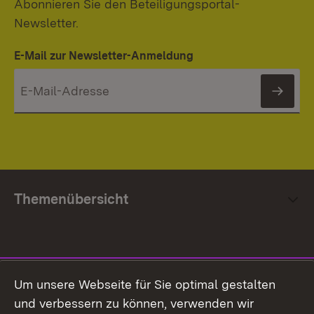
Abonnieren Sie den Beteiligungsportal-
Newsletter.
E-Mail zur Newsletter-Anmeldung
News
Themenübersicht
Social Media
Um unsere Webseite für Sie optimal gestalten
und verbessern zu können, verwenden wir
Facebook