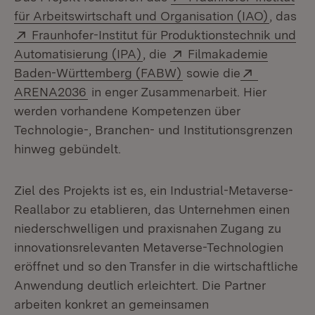
(Öffnet
für Arbeitswirtschaft und Organisation (IAO)
, das
Extern:
Fraunhofer-Institut für Produktionstechnik und
(Öffnet in neuem Fenster)
Extern:
Automatisierung (IPA)
, die
Filmakademie
(Öffnet in neuem Fenst
Extern:
Baden-Württemberg (FABW)
sowie die
(Öffnet in neuem Fenster)
ARENA2036
in enger Zusammenarbeit. Hier
werden vorhandene Kompetenzen über
Technologie-, Branchen- und Institutionsgrenzen
hinweg gebündelt.
Ziel des Projekts ist es, ein Industrial-Metaverse-
Reallabor zu etablieren, das Unternehmen einen
niederschwelligen und praxisnahen Zugang zu
innovationsrelevanten Metaverse-Technologien
eröffnet und so den Transfer in die wirtschaftliche
Anwendung deutlich erleichtert. Die Partner
arbeiten konkret an gemeinsamen