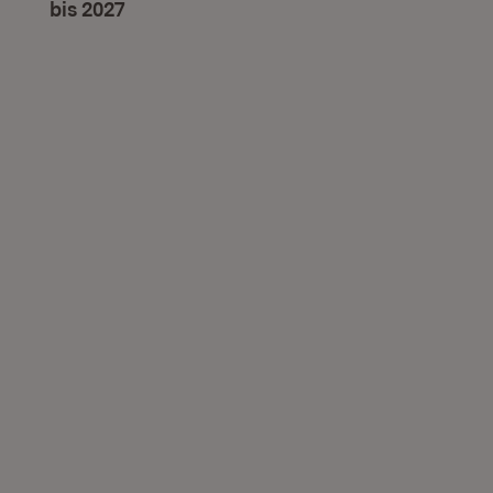
bis 2027
(Öffnet in neuem Fenster)