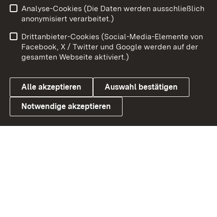
Analyse-Cookies (Die Daten werden ausschließlich
Impressum
Kontakt
anonymisiert verarbeitet.)
Benutzungshinweise
Netiquette
Drittanbieter-Cookies (Social-Media-Elemente von
Barrierefreiheit
Datenschutz
Facebook, X / Twitter und Google werden auf der
gesamten Webseite aktiviert.)
Cookies
Alle akzeptieren
Auswahl bestätigen
Notwendige akzeptieren
Link zum Landesportal