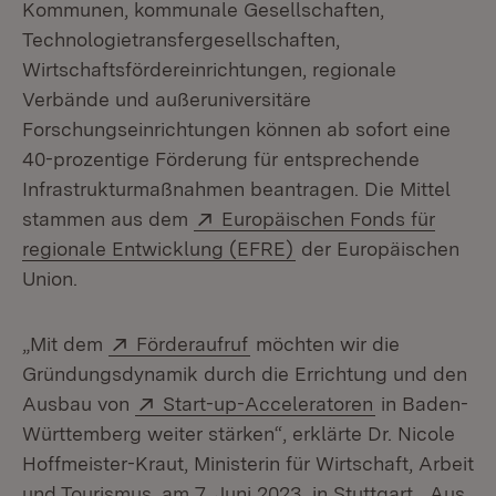
Kommunen, kommunale Gesellschaften,
Technologietransfergesellschaften,
Wirtschaftsfördereinrichtungen, regionale
Verbände und außeruniversitäre
Forschungseinrichtungen können ab sofort eine
40-prozentige Förderung für entsprechende
Infrastrukturmaßnahmen beantragen. Die Mittel
Extern:
stammen aus dem
Europäischen Fonds für
(Öffnet in neuem Fens
regionale Entwicklung (EFRE)
der Europäischen
Union.
Extern:
(Öffnet in neuem Fenster)
„Mit dem
Förderaufruf
möchten wir die
Gründungsdynamik durch die Errichtung und den
Extern:
(Öffnet in ne
Ausbau von
Start-up-Acceleratoren
in Baden-
Württemberg weiter stärken“, erklärte Dr. Nicole
Hoffmeister-Kraut, Ministerin für Wirtschaft, Arbeit
und Tourismus, am 7. Juni 2023 in Stuttgart. „Aus