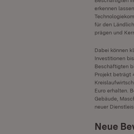
Beschäftigten i
erkennen lassen
Technologiekom
für den Ländlic
prägen und Ker
Dabei können kl
Investitionen bi
Beschäftigten b
Projekt beträgt 
Kreislaufwirtsc
Euro erhalten. 
Gebäude, Masch
neuer Dienstlei
Neue Bew