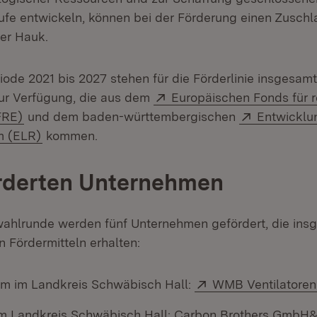
äufe entwickeln, können bei der Förderung einen Zuschla
ter Hauk.
iode 2021 bis 2027 stehen für die Förderlinie insgesam
Extern:
zur Verfügung, die aus dem
Europäischen Fonds für r
(Öffnet in neuem Fenster)
Extern:
FRE)
und dem baden-württembergischen
Entwickl
(Öffnet in neuem Fenster)
m (ELR)
kommen.
örderten Unternehmen
wahlrunde werden fünf Unternehmen gefördert, die insg
n Fördermitteln erhalten:
Extern:
m im Landkreis Schwäbisch Hall:
WMB Ventilatoren 
im Landkreis Schwäbisch Hall: Carbon Brothers GmbH