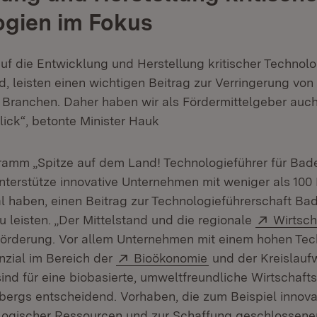
ogien im Fokus
auf die Entwicklung und Herstellung kritischer Technol
d, leisten einen wichtigen Beitrag zur Verringerung vo
n Branchen. Daher haben wir als Fördermittelgeber auc
lick“, betonte Minister Hauk
amm „Spitze auf dem Land! Technologieführer für Bad
terstütze innovative Unternehmen mit weniger als 100 
al haben, einen Beitrag zur Technologieführerschaft Ba
Extern:
 leisten. „Der Mittelstand und die regionale
Wirtsch
örderung. Vor allem Unternehmen mit einem hohen Tec
Extern:
(Öffnet in neuem F
nzial im Bereich der
Bioökonomie
und der Kreislaufw
sind für eine biobasierte, umweltfreundliche Wirtschaf
rgs entscheidend. Vorhaben, die zum Beispiel innov
logischer Ressourcen und zur Schaffung geschlossene