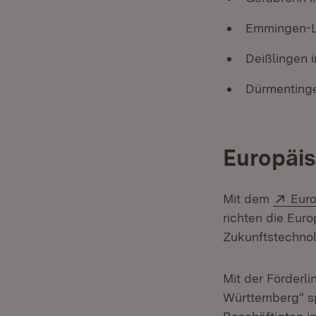
Emmingen-Li
Deißlingen 
Dürmentinge
Europäis
Exte
Mit dem
Euro
richten die Eu
Zukunftstechno
Mit der Förderli
Württemberg“ sp