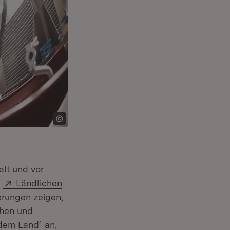
alt und vor
Extern:
m
Ländlichen
erungen zeigen,
chen und
(Öffnet in neuem Fenster)
 dem Land‘
an,