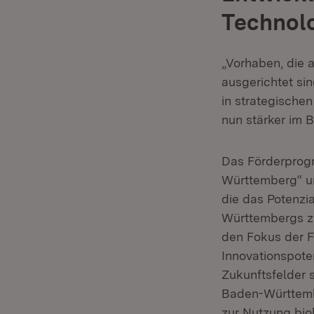
Technol
„Vorhaben, die 
ausgerichtet sin
in strategische
nun stärker im B
Das Förderprogr
Württemberg“ un
die das Potenzi
Württembergs zu
den Fokus der F
Innovationspote
Zukunftsfelder 
Baden-Württembe
zur Nutzung bio