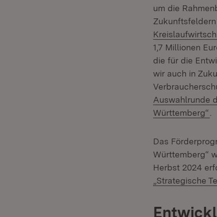
um die Rahmenbe
Zukunftsfelder
Kreislaufwirtsch
1,7 Millionen Eu
die für die Ent
wir auch in Zuku
Verbraucherschu
Auswahlrunde de
(Ö
Württemberg“
.
Das Förderprogr
Württemberg“ wi
Herbst 2024 erf
„Strategische T
Entwickl