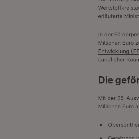
Wertstoffkreisl
erläuterte Minis
In der Förderper
Millionen Euro 
Entwicklung (E
Ländlicher Rau
Die gef
Mit der 25. Aus
Millionen Euro a
Obersonthei
Gerabronn 