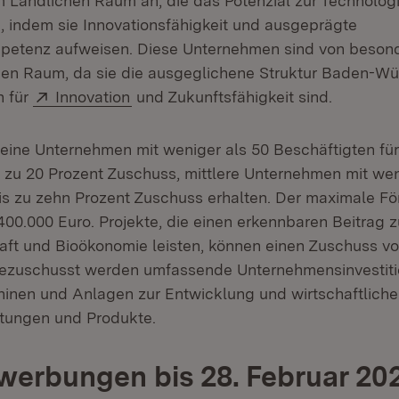
m Ländlichen Raum an, die das Potenzial zur Technolog
, indem sie Innovationsfähigkeit und ausgeprägte
petenz aufweisen. Diese Unternehmen sind von beson
hen Raum, da sie die ausgeglichene Struktur Baden-W
Extern:
(Öffnet in neuem Fenster)
n für
Innovation
und Zukunftsfähigkeit sind.
eine Unternehmen mit weniger als 50 Beschäftigten für
s zu 20 Prozent Zuschuss, mittlere Unternehmen mit wen
is zu zehn Prozent Zuschuss erhalten. Der maximale Fö
400.000 Euro. Projekte, die einen erkennbaren Beitrag z
haft und Bioökonomie leisten, können einen Zuschuss vo
Bezuschusst werden umfassende Unternehmensinvestiti
inen und Anlagen zur Entwicklung und wirtschaftlich
stungen und Produkte.
erbungen bis 28. Februar 20