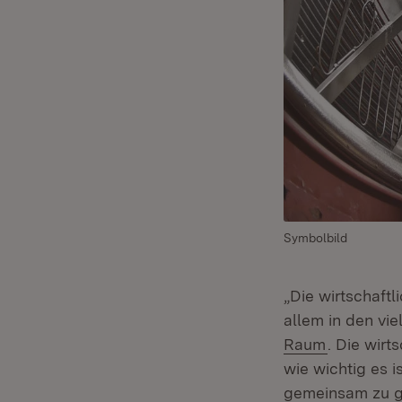
Symbolbild
„Die wirtschaftl
allem in den vi
(Öffnet in
Raum
. Die wirt
wie wichtig es 
gemeinsam zu g