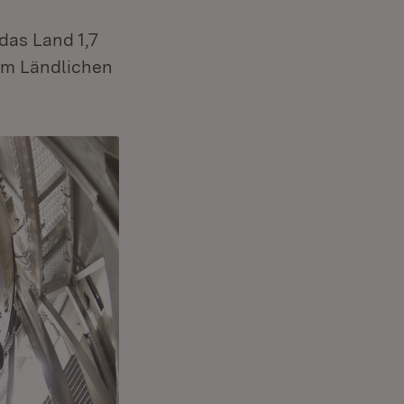
das Land 1,7
 im Ländlichen