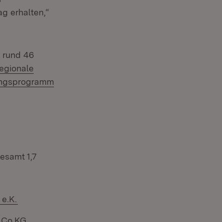
g erhalten,“
t rund 46
egionale
ungsprogramm
esamt 1,7
(Öffnet in neuem Fenster)
e.K.
&Co.KG