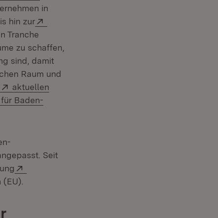
ternehmen in
Extern:
is hin zur
en Tranche
äume zu schaffen,
ng sind, damit
dlichen Raum und
Extern:
aktuellen
 für Baden-
en-
ngepasst. Seit
Extern:
nung
r)
 (EU).
r