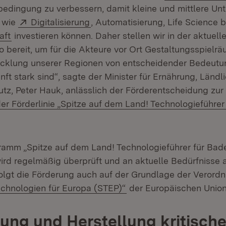
dingung zu verbessern, damit kleine und mittlere Un
Extern:
(Öffnet in neuem Fenster)
n wie
Digitalisierung
, Automatisierung, Life Science b
(Öffnet in neuem Fenster)
aft
investieren können. Daher stellen wir in der aktuell
ro bereit, um für die Akteure vor Ort Gestaltungsspielr
wicklung unserer Regionen von entscheidender Bedeutu
nft stark sind“, sagte der Minister für Ernährung, Län
tz, Peter Hauk, anlässlich der Förderentscheidung zur
r Förderlinie „Spitze auf dem Land! Technologieführer
ffnet in neuem Fenster)
amm „Spitze auf dem Land! Technologieführer für Bad
rd regelmäßig überprüft und an aktuelle Bedürfnisse a
olgt die Förderung auch auf der Grundlage der Verord
(Öffnet in neuem Fenste
echnologien für Europa (STEP)“
der Europäischen Union
ung und Herstellung kritische