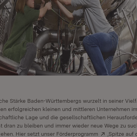
iche Stärke Baden-Württembergs wurzelt in seiner Vielf
elen erfolgreichen kleinen und mittleren Unternehmen i
 neuem Fenster)
schaftliche Lage und die gesellschaftlichen Herausford
ist dran zu bleiben und immer wieder neue Wege zu su
Extern:
ehen. Hier setzt unser Förderprogramm
‚Spitze auf