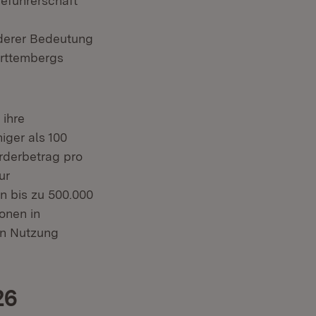
ieführerschaft
derer Bedeutung
ürttembergs
 ihre
iger als 100
rderbetrag pro
ur
n bis zu 500.000
onen in
en Nutzung
26