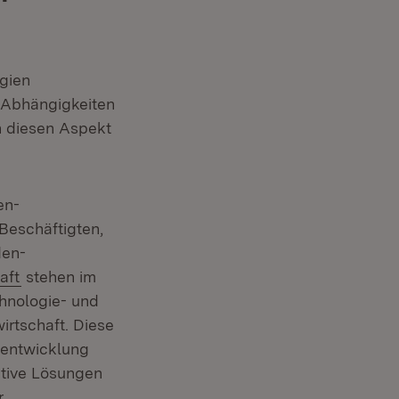
ogien
n Abhängigkeiten
h diesen Aspekt
en-
Beschäftigten,
den-
(Öffnet in neuem Fenster)
aft
stehen im
hnologie- und
enster)
irtschaft. Diese
tsentwicklung
ative Lösungen
r