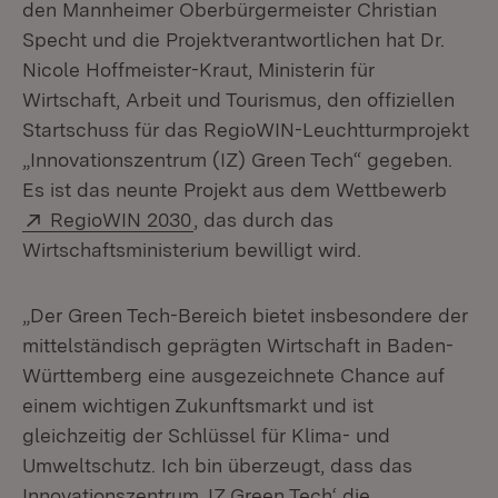
den Mannheimer Oberbürgermeister Christian
Specht und die Projektverantwortlichen hat Dr.
Nicole Hoffmeister-Kraut, Ministerin für
Wirtschaft, Arbeit und Tourismus, den offiziellen
Startschuss für das RegioWIN-Leuchtturmprojekt
„Innovationszentrum (IZ) Green Tech“ gegeben.
Es ist das neunte Projekt aus dem Wettbewerb
Extern:
(Öffnet in neuem Fenster)
RegioWIN 2030
, das durch das
Wirtschaftsministerium bewilligt wird.
„Der Green Tech-Bereich bietet insbesondere der
mittelständisch geprägten Wirtschaft in Baden-
Württemberg eine ausgezeichnete Chance auf
einem wichtigen Zukunftsmarkt und ist
gleichzeitig der Schlüssel für Klima- und
Umweltschutz. Ich bin überzeugt, dass das
Innovationszentrum ‚IZ Green Tech‘ die