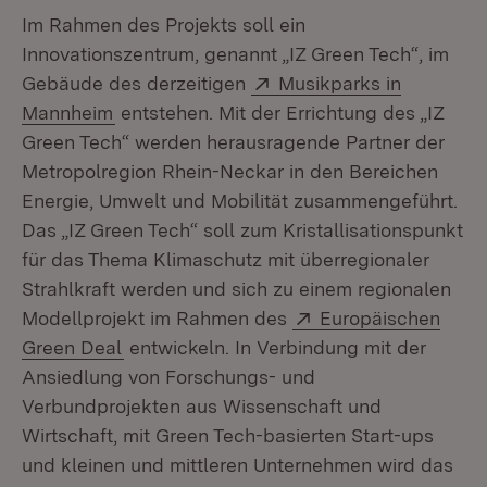
Im Rahmen des Projekts soll ein
Innovationszentrum, genannt „IZ Green Tech“, im
Extern:
Gebäude des derzeitigen
Musikparks in
(Öffnet in neuem Fenster)
Mannheim
entstehen. Mit der Errichtung des „IZ
Green Tech“ werden herausragende Partner der
Metropolregion Rhein-Neckar in den Bereichen
Energie, Umwelt und Mobilität zusammengeführt.
Das „IZ Green Tech“ soll zum Kristallisationspunkt
für das Thema Klimaschutz mit überregionaler
Strahlkraft werden und sich zu einem regionalen
Extern:
Modellprojekt im Rahmen des
Europäischen
(Öffnet in neuem Fenster)
Green Deal
entwickeln. In Verbindung mit der
Ansiedlung von Forschungs- und
Verbundprojekten aus Wissenschaft und
Wirtschaft, mit Green Tech-basierten Start-ups
und kleinen und mittleren Unternehmen wird das