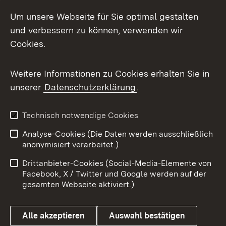
Social Media
Um unsere Webseite für Sie optimal gestalten
und verbessern zu können, verwenden wir
Facebook
Cookies.
Flickr
Weitere Informationen zu Cookies erhalten Sie in
X / Twitter
unserer
Datenschutzerklärung
.
Youtube
Technisch notwendige Cookies
Zum 
Analyse-Cookies (Die Daten werden ausschließlich
Impressum
Kontakt
anonymisiert verarbeitet.)
Benutzungshinweise
Netiquette
Drittanbieter-Cookies (Social-Media-Elemente von
Barrierefreiheit
Datenschutz
Facebook, X / Twitter und Google werden auf der
gesamten Webseite aktiviert.)
Cookies
Alle akzeptieren
Auswahl bestätigen