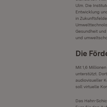
Ulm. Die Instit
Entwicklung und
in Zukunftsfelde
Umwelttechnolog
Gesundheit und 
und umweltscho
Die Förd
Mit 1,6 Millione
unterstützt. Dor
audiovisueller 
soll virtuelle 
Das Hahn-Schick