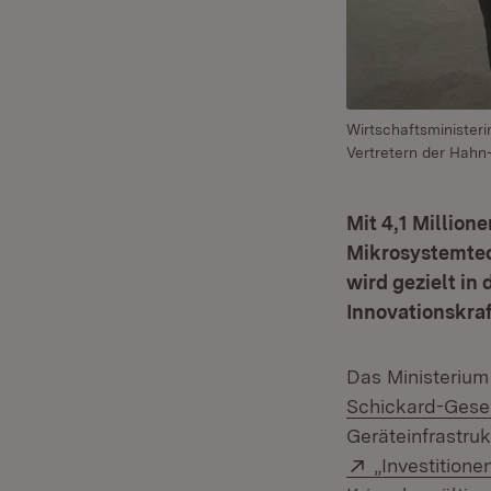
Wirtschaftsministeri
Vertretern der Hahn
Mit 4,1 Million
Mikrosystemtec
wird gezielt in
Innovationskraf
Das Ministerium 
Schickard-Gese
Geräteinfrastru
Extern:
„Investition