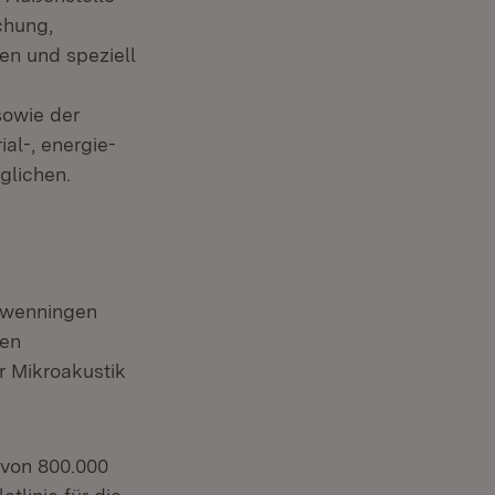
chung,
en und speziell
sowie der
al-, energie-
glichen.
chwenningen
men
r Mikroakustik
 von 800.000