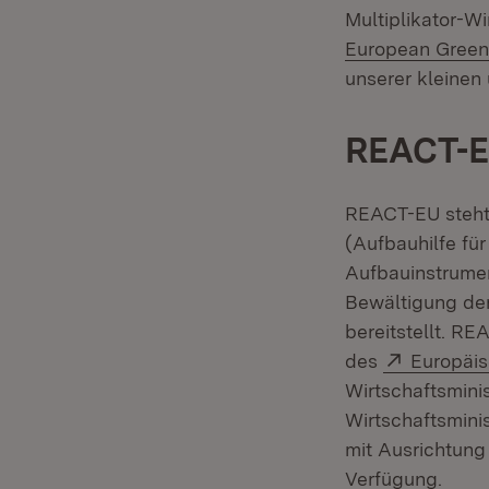
Multiplikator-Wi
European Green
unserer kleinen 
REACT-
REACT-EU steht 
(Aufbauhilfe fü
Aufbauinstrumen
Bewältigung der
bereitstellt. 
Extern:
des
Europäis
Wirtschaftsmini
Wirtschaftsmini
mit Ausrichtung
Verfügung.