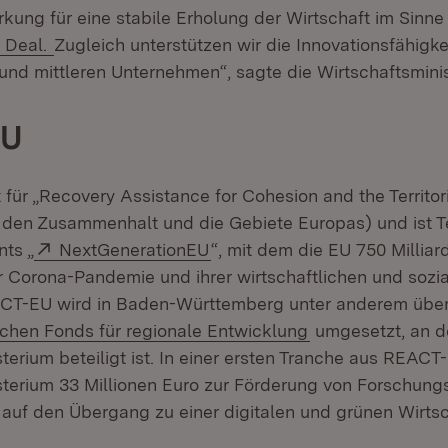
rkung für eine stabile Erholung der Wirtschaft im Sinne
(Öffnet in neuem Fenster)
 Deal.
Zugleich unterstützen wir die Innovationsfähigk
und mittleren Unternehmen“, sagte die Wirtschaftsminis
EU
für „Recovery Assistance for Cohesion and the Territor
r den Zusammenhalt und die Gebiete Europas) und ist T
Extern:
(Öffnet in neuem Fenster)
ts „
NextGenerationEU
“, mit dem die EU 750 Milliar
 Corona-Pandemie und ihrer wirtschaftlichen und sozi
REACT-EU wird in Baden-Württemberg unter anderem üb
(Öffnet in neuem
chen Fonds für regionale Entwicklung
umgesetzt, an 
sterium beteiligt ist. In einer ersten Tranche aus REAC
sterium 33 Millionen Euro zur Förderung von Forschungs
 auf den Übergang zu einer digitalen und grünen Wirtsc