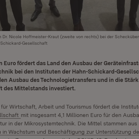
n Dr. Nicole Hoffmeister-Kraut (zweite von rechts) bei der Schecküber
-Schickard-Gesellschaft
en Euro fördert das Land den Ausbau der Geräteinfrast
hnik bei den Instituten der Hahn-Schickard-Gesellsc
 den Ausbau des Technologietransfers und in die Stär
t des Mittelstands investiert.
für Wirtschaft, Arbeit und Tourismus fördert die Institu
(Öffnet in neuem Fenster)
llschaft
mit insgesamt 4,1 Millionen Euro für den Ausb
ktur in der Mikrosystemtechnik. Die Mittel stammen a
en in Wachstum und Beschäftigung zur Unterstützung de