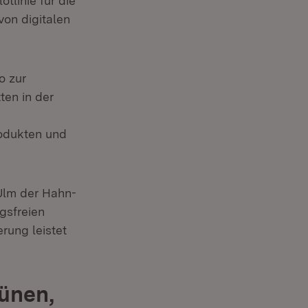
tlinie für die
von digitalen
o zur
ten in der
rodukten und
 Ulm der Hahn-
gsfreien
rung leistet
rünen,