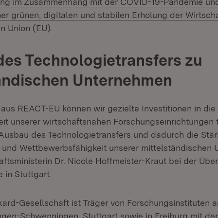
ung im Zusammenhang mit der COVID-19-Pandemie und
ner grünen, digitalen und stabilen Erholung der Wirtsc
n Union (EU).
es Technologietransfers zu
tändischen Unternehmen
 aus REACT-EU können wir gezielte Investitionen in die
eit unserer wirtschaftsnahen Forschungseinrichtungen 
Ausbau des Technologietransfers und dadurch die Stä
t und Wettbewerbsfähigkeit unserer mittelständischen
aftsministerin Dr. Nicole Hoffmeister-Kraut bei der Üb
in Stuttgart.
ard-Gesellschaft ist Träger von Forschungsinstituten 
ingen-Schwenningen, Stuttgart sowie in Freiburg mit de