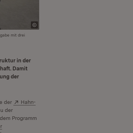
gabe mit drei
ruktur in der
haft. Damit
kung der
Extern:
te der
Hahn-
au der
us dem Programm
r