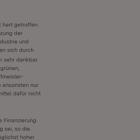
hart getroffen.
tzung der
ndustrie und
ben sich durch
ir sehr dankbar.
 grünen,
ffmeister-
e ansonsten nur
ttel dafür nicht
e Finanzierung
 sei, so die
öglichst hoher