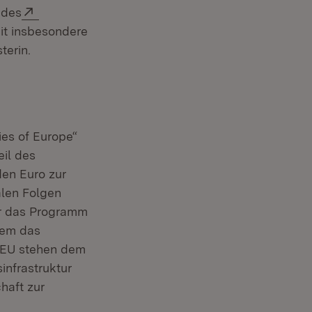
Extern:
 des
eit insbesondere
terin.
ies of Europe“
eil des
den Euro zur
alen Folgen
er das Programm
 Fenster)
dem das
T-EU stehen dem
infrastruktur
haft zur