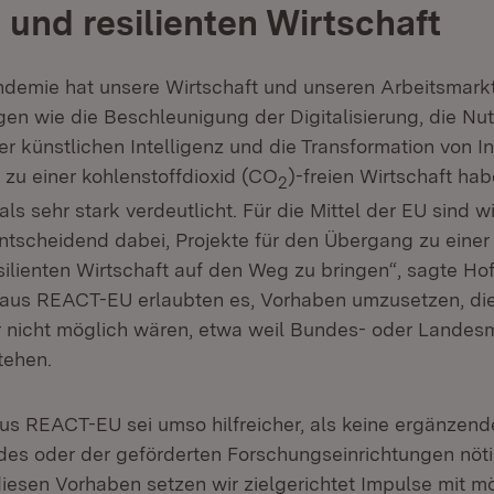
n und resilienten Wirtschaft
demie hat unsere Wirtschaft und unseren Arbeitsmarkt 
en wie die Beschleunigung der Digitalisierung, die Nu
r künstlichen Intelligenz und die Transformation von I
 zu einer kohlenstoffdioxid (CO
)-freien Wirtschaft ha
2
ls sehr stark verdeutlicht. Für die Mittel der EU sind w
entscheidend dabei, Projekte für den Übergang zu einer
silienten Wirtschaft auf den Weg zu bringen“, sagte Ho
l aus REACT-EU erlaubten es, Vorhaben umzusetzen, di
 nicht möglich wären, etwa weil Bundes- oder Landesmi
tehen.
us REACT-EU sei umso hilfreicher, als keine ergänzend
des oder der geförderten Forschungseinrichtungen nötig
 diesen Vorhaben setzen wir zielgerichtet Impulse mit m