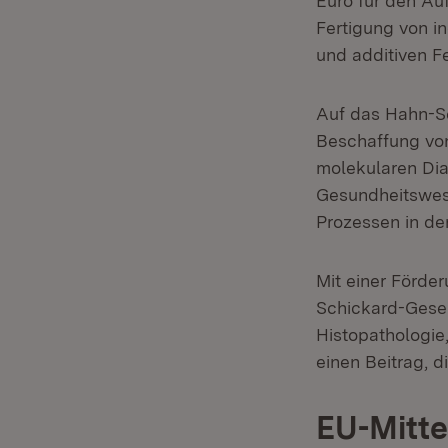
Euro für den Auf
Fertigung von in
und additiven F
Auf das Hahn-Sch
Beschaffung von
molekularen Diag
Gesundheitswese
Prozessen in der
Mit einer Förde
Schickard-Gesel
Histopathologie
einen Beitrag, d
EU-Mitte