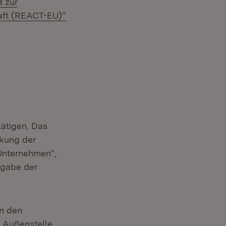
 zur
(Öffnet in neuem Fenster)
haft (REACT-EU)“
tätigen. Das
rkung der
 Unternehmen“,
ergabe der
an den
r Außenstelle