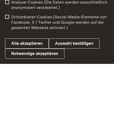
Analyse-Cookies (Die Daten werden ausschließlich
Impressum
Kontakt
anonymisiert verarbeitet.)
Benutzungshinweise
Netiquette
Drittanbieter-Cookies (Social-Media-Elemente von
Barrierefreiheit
Datenschutz
Facebook, X / Twitter und Google werden auf der
gesamten Webseite aktiviert.)
Cookies
Alle akzeptieren
Auswahl bestätigen
Notwendige akzeptieren
Link zum Landesportal