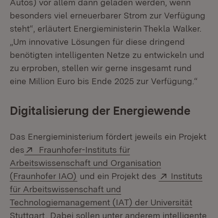
Autos) vor allem dann geladen werden, wenn
besonders viel erneuerbarer Strom zur Verfügung
steht“, erläutert Energieministerin Thekla Walker.
„Um innovative Lösungen für diese dringend
benötigten intelligenten Netze zu entwickeln und
zu erproben, stellen wir gerne insgesamt rund
eine Million Euro bis Ende 2025 zur Verfügung.“
Digitalisierung der Energiewende
Das Energieministerium fördert jeweils ein Projekt
Extern:
des
Fraunhofer-Instituts für
Arbeitswissenschaft und Organisation
(Öffnet in neuem Fenster)
Extern:
(Fraunhofer IAO)
und ein Projekt des
Instituts
für Arbeitswissenschaft und
Technologiemanagement (IAT) der Universität
(Öffnet in neuem Fenster)
Stuttgart
. Dabei sollen unter anderem intelligente