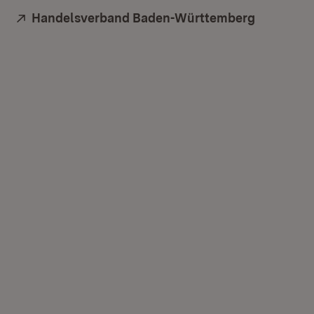
Extern:
Handelsverband Baden-Württemberg
(Öffnet i