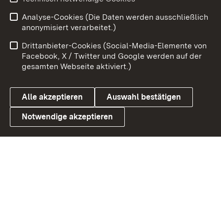
Zum 
Analyse-Cookies (Die Daten werden ausschließlich
Impressum
Kontakt
anonymisiert verarbeitet.)
Benutzungshinweise
Netiquette
Drittanbieter-Cookies (Social-Media-Elemente von
Barrierefreiheit
Datenschutz
Facebook, X / Twitter und Google werden auf der
gesamten Webseite aktiviert.)
Cookies
Alle akzeptieren
Auswahl bestätigen
Notwendige akzeptieren
Link zum Landesportal