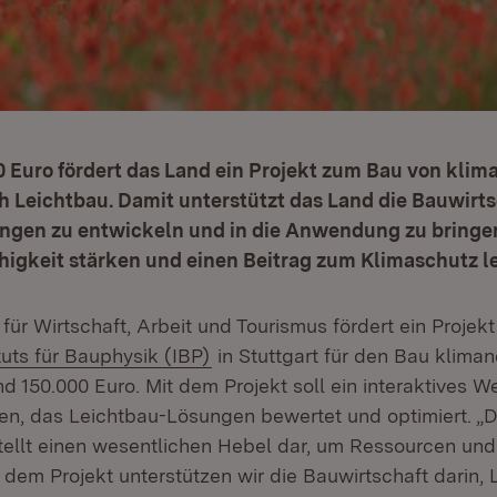
0 Euro fördert das Land ein Projekt zum Bau von klim
Leichtbau. Damit unterstützt das Land die Bauwirtsc
ngen zu entwickeln und in die Anwendung zu bringen
igkeit stärken und einen Beitrag zum Klimaschutz le
für Wirtschaft, Arbeit und Tourismus fördert ein Projek
(Öffnet in neuem Fenster)
tuts für Bauphysik (IBP)
in Stuttgart für den Bau kliman
d 150.000 Euro. Mit dem Projekt soll ein interaktives 
en, das Leichtbau-Lösungen bewertet und optimiert. „D
ffnet in neuem Fenster)
tellt einen wesentlichen Hebel dar, um Ressourcen und
 dem Projekt unterstützen wir die Bauwirtschaft darin, 