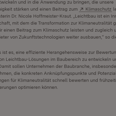
wickeln und in die Anwendung zu bringen, die unsere
Extern:
(Ö
gkeit stärken und einen Beitrag zum
Klimaschutz
le
terin Dr. Nicole Hoffmeister-Kraut. „Leichtbau ist ein In
chaft, mit dem die Transformation zur Klimaneutralität 
r einen Beitrag zum Klimaschutz leisten und zugleich u
eter von Zukunftstechnologien weiter ausbauen,“ so die
s ist es, eine effiziente Herangehensweise zur Bewertu
on Leichtbau-Lösungen im Baubereich zu entwickeln u
Damit sollen Unternehmen der Baubranche, insbesonde
ehmen, die konkreten Anknüpfungspunkte und Potenzia
gen für Klimaneutralität schnell bewerten und frühzeit
erungen optimieren können.