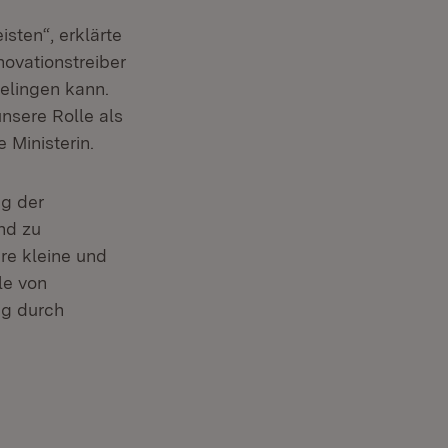
ffnet in neuem Fenster)
isten“, erklärte
novationstreiber
gelingen kann.
nsere Rolle als
 Ministerin.
ng der
nd zu
re kleine und
le von
ig durch