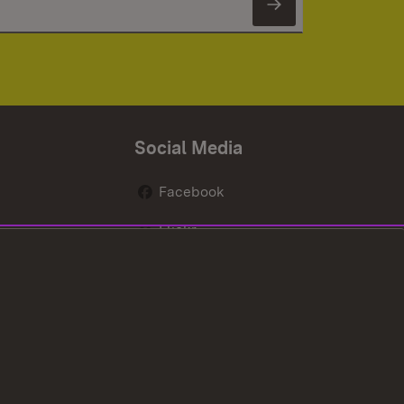
Newsletter 
Social Media
Facebook
Flickr
nen
X / Twitter
Youtube