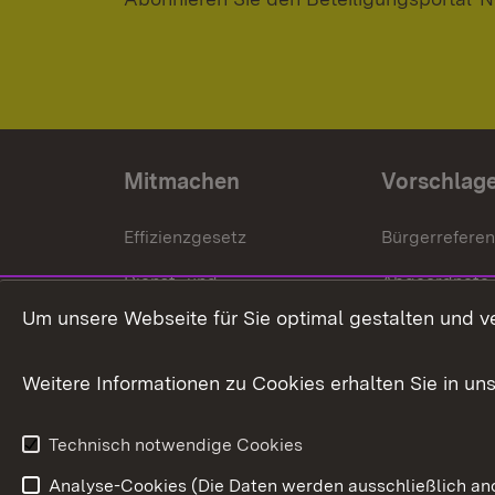
Mitmachen
Vorschlag
Effizienzgesetz
Bürgerrefere
Dienst- und
Abgeordnete
Versorgungsbezüge
Um unsere Webseite für Sie optimal gestalten und v
Bürgerbeauft
Kommunale Verfahren
Petition
Weitere Informationen zu Cookies erhalten Sie in un
Weitere
Volksantrag
Beteiligungsprozesse
Technisch notwendige Cookies
Volksabstim
Analyse-Cookies (Die Daten werden ausschließlich ano