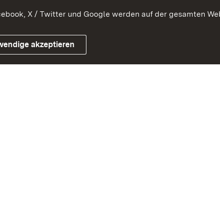
ebook, X / Twitter und Google werden auf der gesamten Webs
Impressum
Kontakt
Benutzungshinweise
Netiqu
wendige akzeptieren