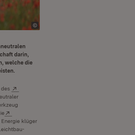
aneutralen
haft darin,
, welche die
isten.
Extern:
t des
eutraler
Werkzeug
Extern:
ie
 Energie klüger
Leichtbau-