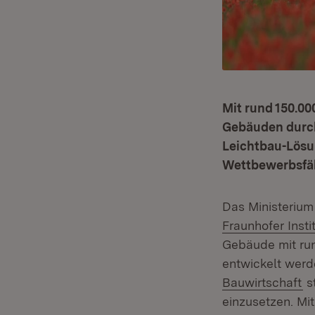
Mit rund 150.00
Gebäuden durch 
Leichtbau-Lösu
Wettbewerbsfäh
Das Ministerium 
Fraunhofer Insti
Gebäude mit run
entwickelt werd
(Ö
Bauwirtschaft
s
einzusetzen. Mit