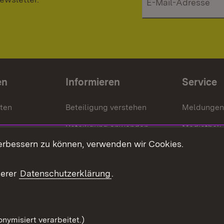
en
Informieren
Service
nten
Beteiligung verstehen
Meldungen
Beteiligung anwenden
Mediathek
erbessern zu können, verwenden wir Cookies.
ragte
Beteiligung stärken
Publikatio
Beteiligung erleben
Glossar
serer
Datenschutzerklärung
.
Beteiligung erforschen
mung
nymisiert verarbeitet.)