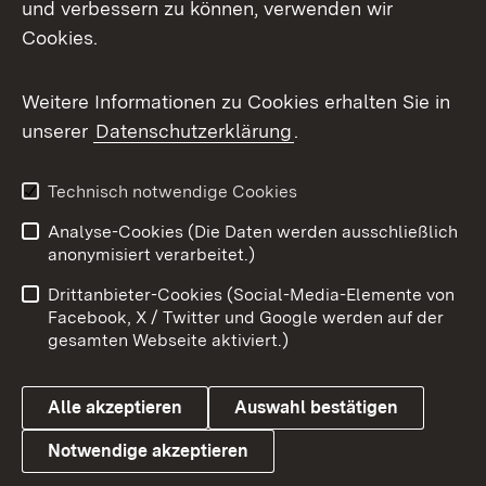
und verbessern zu können, verwenden wir
Facebook
Cookies.
Flickr
Weitere Informationen zu Cookies erhalten Sie in
X / Twitter
unserer
Datenschutzerklärung
.
Youtube
Technisch notwendige Cookies
Zum 
Analyse-Cookies (Die Daten werden ausschließlich
Impressum
Kontakt
anonymisiert verarbeitet.)
Benutzungshinweise
Netiquette
Drittanbieter-Cookies (Social-Media-Elemente von
Barrierefreiheit
Datenschutz
Facebook, X / Twitter und Google werden auf der
gesamten Webseite aktiviert.)
Cookies
Alle akzeptieren
Auswahl bestätigen
Notwendige akzeptieren
Link zum Landesportal