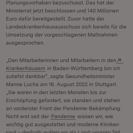
Planungsvorhaben bezuschusst. Das hat der
Ministerrat jetzt beschlossen und 140 Millionen
Euro dafür bereitgestellt. Zuvor hatte der
Landeskrankenhausausschuss sich bereits für die
Umsetzung der vorgeschlagenen Maßnahmen
ausgesprochen.
Ext
„Den Mitarbeiterinnen und Mitarbeitern in den
(Öffnet in neuem Fenster)
Krankenhäusern
in Baden-Württemberg bin ich
zutiefst dankbar“, sagte Gesundheitsminister
Manne Lucha am 16. August 2022 in Stuttgart.
„Sie waren in den letzten Monaten bis zur
Erschöpfung gefordert, sie standen und stehen
an vorderster Front der Pandemie-Bekämpfung.
Nicht erst seit der
Pandemie
wissen wir, wie
wichtig gut ausgestattet und moderne Kliniken
sind – deshalb wollen wir als Land unseren Teil