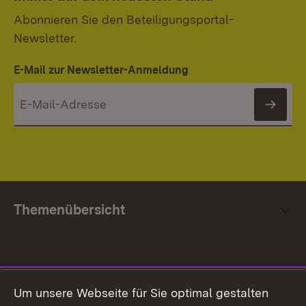
Abonnieren Sie den Beteiligungsportal-
Newsletter.
E-Mail zur Newsletter-Anmeldung
News
Themenübersicht
Social Media
Um unsere Webseite für Sie optimal gestalten