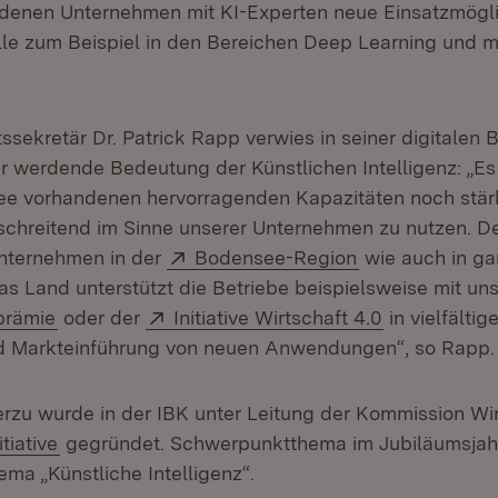
denen Unternehmen mit KI-Experten neue Einsatzmögl
e zum Beispiel in den Bereichen Deep Learning und m
ssekretär Dr. Patrick Rapp verwies in seiner digitalen
r werdende Bedeutung der Künstlichen Intelligenz: „Es g
e vorhandenen hervorragenden Kapazitäten noch stär
chreitend im Sinne unserer Unternehmen zu nutzen. D
Extern:
(Öffnet in neue
Unternehmen in der
Bodensee-Region
wie auch in g
as Land unterstützt die Betriebe beispielsweise mit uns
(Öffnet in neuem Fenster)
Extern:
(Öffnet in n
sprämie
oder der
Initiative Wirtschaft 4.0
in vielfältig
d Markteinführung von neuen Anwendungen“, so Rapp.
erzu wurde in der IBK unter Leitung der Kommission Wir
(Öffnet in neuem Fenster)
itiative
gegründet. Schwerpunktthema im Jubiläumsjahr
ema „Künstliche Intelligenz“.