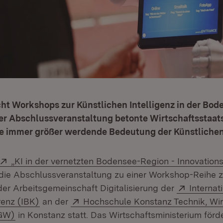
cht Workshops zur Künstlichen Intelligenz in der Bo
der Abschlussveranstaltung betonte Wirtschaftsstaat
ie immer größer werdende Bedeutung der Künstlichen 
Extern:
„KI in der vernetzten Bodensee-Region - Innovation
t in neuem Fenster)
die Abschlussveranstaltung zu einer Workshop-Reihe z
Extern:
 der Arbeitsgemeinschaft Digitalisierung der
Internat
(Öffnet in neuem Fenster)
Extern:
enz (IBK)
an der
Hochschule Konstanz Technik, Wir
(Öffnet in neuem Fenster)
TGW)
in Konstanz statt. Das Wirtschaftsministerium förd