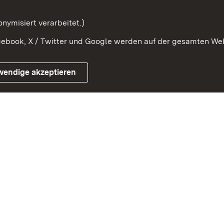
mung
nymisiert verarbeitet.)
ebook, X / Twitter und Google werden auf der gesamten Webs
Impressum
Kontakt
Benutzungshinweise
Netiqu
wendige akzeptieren