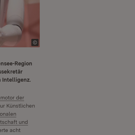
densee-Region
ssekretär
Intelligenz.
smotor der
ur Künstlichen
ionalen
tschaft und
erte acht