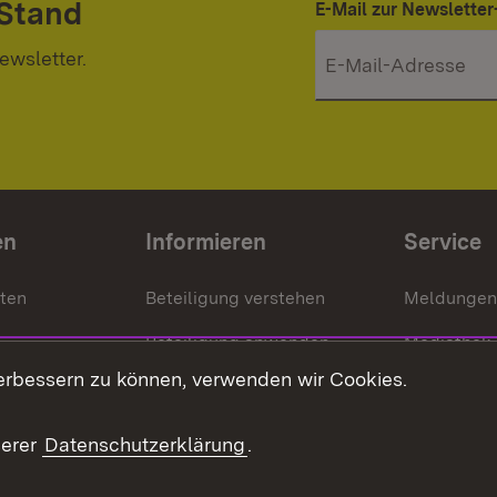
 Stand
E-Mail zur Newslett
ewsletter.
en
Informieren
Service
nten
Beteiligung verstehen
Meldungen
Beteiligung anwenden
Mediathek
erbessern zu können, verwenden wir Cookies.
ragte
Beteiligung stärken
Publikatio
Beteiligung erleben
Glossar
serer
Datenschutzerklärung
.
Beteiligung erforschen