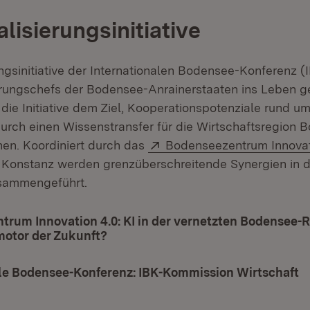
alisierungsinitiative
ungsinitiative der Internationalen Bodensee-Konferenz 
rungschefs der Bodensee-Anrainerstaaten ins Leben g
 die Initiative dem Ziel, Kooperationspotenziale rund 
 durch einen Wissenstransfer für die Wirtschaftsregion
Extern:
en. Koordiniert durch das
Bodenseezentrum Innovat
Konstanz werden grenzüberschreitende Synergien in 
usammengeführt.
rum Innovation 4.0: KI in der vernetzten Bodensee-R
motor der Zukunft?
(Öffnet in neuem Fenster)
ale Bodensee-Konferenz: IBK-Kommission Wirtschaft
(