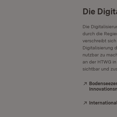
Die Digit
Die Digitalisier
durch die Regie
verschreibt sich
Digitalisierung
nutzbar zu mach
an der HTWG in 
sichtbar und z
Extern:
Bodenseezent
Innovations
Extern:
Internation