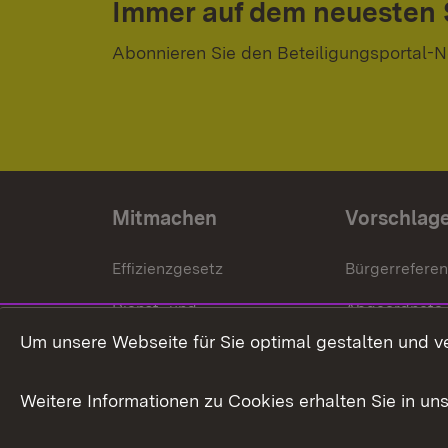
Immer auf dem neuesten
Abonnieren Sie den Beteiligungsportal-N
Mitmachen
Vorschlag
Effizienzgesetz
Bürgerrefere
Dienst- und
Abgeordnete
Versorgungsbezüge
Um unsere Webseite für Sie optimal gestalten und v
Bürgerbeauft
Kommunale Verfahren
Petition
Weitere Informationen zu Cookies erhalten Sie in un
Weitere
Volksantrag
Beteiligungsprozesse