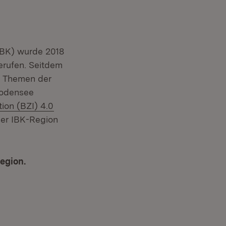
(IBK) wurde 2018
erufen. Seitdem
um Themen der
 Bodensee
(Öffnet in neuem Fenster)
ion (BZI) 4.0
der IBK-Region
egion.
Öffnet in neuem Fenster)