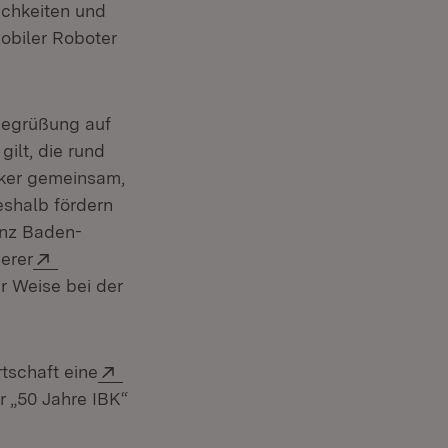
ichkeiten und
obiler Roboter
 Begrüßung auf
ilt, die rund
ker gemeinsam,
eshalb fördern
m Fenster)
anz Baden-
Extern:
erer
euem Fenster)
er Weise bei der
Extern:
tschaft eine
 „50 Jahre IBK“