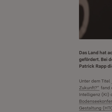
Das Land hat a
gefördert. Bei 
Patrick Rapp d
Unter dem Titel
(Öffne
Zukunft?“
fand 
Intelligenz (KI)
Bodenseekonfer
Gestaltung (H