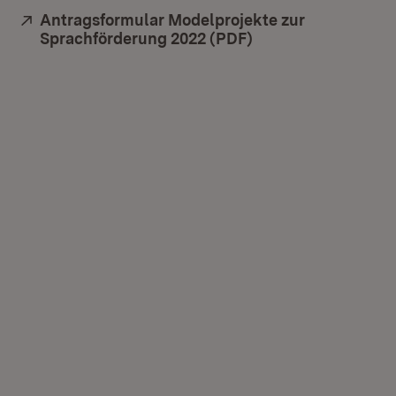
Extern:
Antragsformular Modelprojekte zur
Sprachförderung 2022 (PDF)
(Öffnet in neuem F