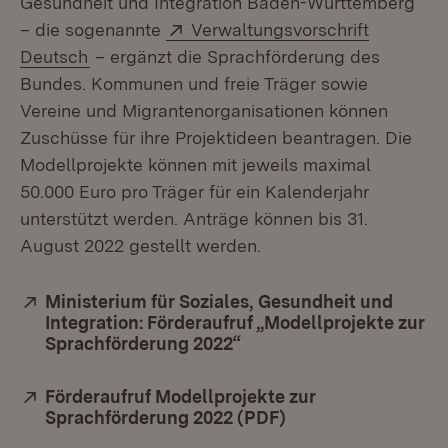
Gesundheit und Integration Baden-Württemberg
Extern:
– die sogenannte
Verwaltungsvorschrift
(Öffnet in neuem Fenster)
Deutsch
– ergänzt die Sprachförderung des
Bundes. Kommunen und freie Träger sowie
Vereine und Migrantenorganisationen können
Zuschüsse für ihre Projektideen beantragen. Die
Modellprojekte können mit jeweils maximal
50.000 Euro pro Träger für ein Kalenderjahr
unterstützt werden. Anträge können bis 31.
August 2022 gestellt werden.
Extern:
Ministerium für Soziales, Gesundheit und
Integration: Förderaufruf „Modellprojekte zur
Sprachförderung 2022“
(Öffnet in neuem Fenste
Extern:
Förderaufruf Modellprojekte zur
Sprachförderung 2022 (PDF)
(Öffnet in neuem F