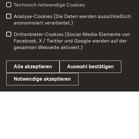
Technisch notwendige Cookies
Zum 
Analyse-Cookies (Die Daten werden ausschließlich
Impressum
Kontakt
anonymisiert verarbeitet.)
Benutzungshinweise
Netiquette
Drittanbieter-Cookies (Social-Media-Elemente von
Barrierefreiheit
Datenschutz
Facebook, X / Twitter und Google werden auf der
gesamten Webseite aktiviert.)
Cookies
Alle akzeptieren
Auswahl bestätigen
Notwendige akzeptieren
Link zum Landesportal