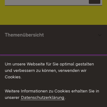
News
Themenübersicht
Social Media
Um unsere Webseite für Sie optimal gestalten
und verbessern zu können, verwenden wir
Facebook
Cookies.
Flickr
Weitere Informationen zu Cookies erhalten Sie in
X / Twitter
unserer
Datenschutzerklärung
.
Youtube