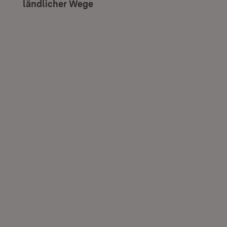
ländlicher Wege
(Öffnet in neuem Fenster)