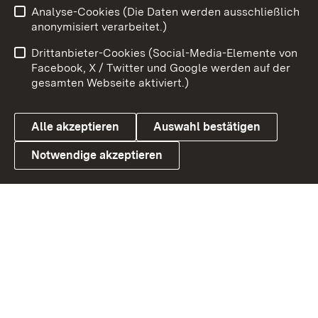
Analyse-Cookies (Die Daten werden ausschließlich
Impressum
Kontakt
anonymisiert verarbeitet.)
Benutzungshinweise
Netiquette
Drittanbieter-Cookies (Social-Media-Elemente von
Barrierefreiheit
Datenschutz
Facebook, X / Twitter und Google werden auf der
gesamten Webseite aktiviert.)
Cookies
Alle akzeptieren
Auswahl bestätigen
Notwendige akzeptieren
Link zum Landesportal