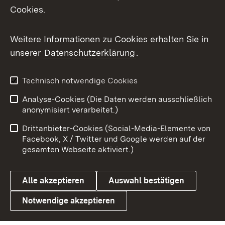
Cookies.
Flickr
Weitere Informationen zu Cookies erhalten Sie in
X / Twitter
unserer
Datenschutzerklärung
.
Youtube
Technisch notwendige Cookies
Zum 
Analyse-Cookies (Die Daten werden ausschließlich
Impressum
Kontakt
anonymisiert verarbeitet.)
Benutzungshinweise
Netiquette
Drittanbieter-Cookies (Social-Media-Elemente von
Barrierefreiheit
Datenschutz
Facebook, X / Twitter und Google werden auf der
gesamten Webseite aktiviert.)
Cookies
Alle akzeptieren
Auswahl bestätigen
Notwendige akzeptieren
Link zum Landesportal