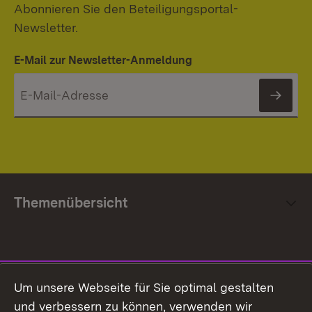
Abonnieren Sie den Beteiligungsportal-
Newsletter.
E-Mail zur Newsletter-Anmeldung
News
Themenübersicht
Social Media
Um unsere Webseite für Sie optimal gestalten
und verbessern zu können, verwenden wir
Facebook