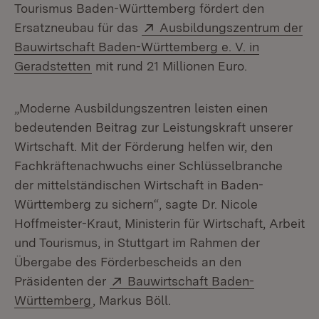
Tourismus Baden-Württemberg fördert den
Extern:
Ersatzneubau für das
Ausbildungszentrum der
Bauwirtschaft Baden-Württemberg e. V. in
(Öffnet in neuem Fenster)
Geradstetten
mit rund 21 Millionen Euro.
„Moderne Ausbildungszentren leisten einen
bedeutenden Beitrag zur Leistungskraft unserer
Wirtschaft. Mit der Förderung helfen wir, den
Fachkräftenachwuchs einer Schlüsselbranche
der mittelständischen Wirtschaft in Baden-
Württemberg zu sichern“, sagte Dr. Nicole
Hoffmeister-Kraut, Ministerin für Wirtschaft, Arbeit
und Tourismus, in Stuttgart im Rahmen der
Übergabe des Förderbescheids an den
Extern:
Präsidenten der
Bauwirtschaft Baden-
(Öffnet in neuem Fenster)
Württemberg
, Markus Böll.