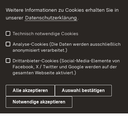
Weitere Informationen zu Cookies erhalten Sie in
X / Twitter
unserer
Datenschutzerklärung
.
Youtube
Technisch notwendige Cookies
Zum 
Analyse-Cookies (Die Daten werden ausschließlich
Impressum
Kontakt
anonymisiert verarbeitet.)
Benutzungshinweise
Netiquette
Drittanbieter-Cookies (Social-Media-Elemente von
Barrierefreiheit
Datenschutz
Facebook, X / Twitter und Google werden auf der
gesamten Webseite aktiviert.)
Cookies
Alle akzeptieren
Auswahl bestätigen
Notwendige akzeptieren
Link zum Landesportal