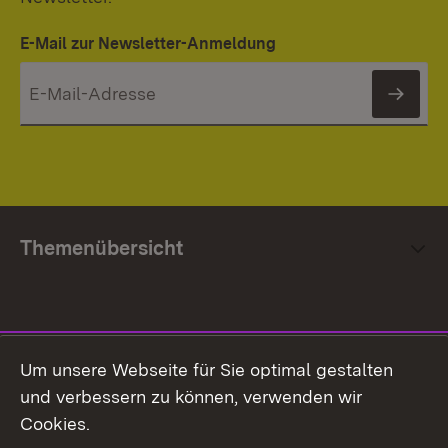
E-Mail zur Newsletter-Anmeldung
News
Themenübersicht
Social Media
Um unsere Webseite für Sie optimal gestalten
und verbessern zu können, verwenden wir
Facebook
Cookies.
Flickr