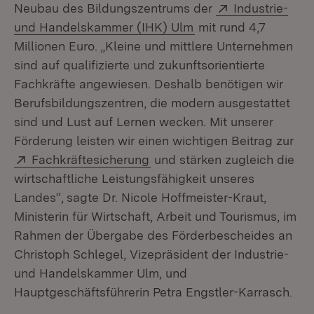
Extern:
Neubau des Bildungszentrums der
Industrie-
(Öffnet in neuem Fen
und Handelskammer (IHK) Ulm
mit rund 4,7
Millionen Euro. „Kleine und mittlere Unternehmen
sind auf qualifizierte und zukunftsorientierte
Fachkräfte angewiesen. Deshalb benötigen wir
Berufsbildungszentren, die modern ausgestattet
sind und Lust auf Lernen wecken. Mit unserer
Förderung leisten wir einen wichtigen Beitrag zur
Extern:
(Öffnet in neuem Fenster)
Fachkräftesicherung
und stärken zugleich die
wirtschaftliche Leistungsfähigkeit unseres
Landes“,
sagte Dr. Nicole Hoffmeister-Kraut,
Ministerin für Wirtschaft, Arbeit und Tourismus, im
Rahmen der Übergabe des Förderbescheides an
Christoph Schlegel, Vizepräsident der Industrie-
und Handelskammer Ulm, und
Hauptgeschäftsführerin Petra Engstler-Karrasch.