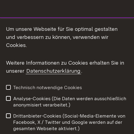
Social Media
Um unsere Webseite für Sie optimal gestalten
und verbessern zu können, verwenden wir
Facebook
Cookies.
Flickr
Weitere Informationen zu Cookies erhalten Sie in
X / Twitter
unserer
Datenschutzerklärung
.
Youtube
Technisch notwendige Cookies
Zum 
Analyse-Cookies (Die Daten werden ausschließlich
Impressum
Kontakt
anonymisiert verarbeitet.)
Benutzungshinweise
Netiquette
Drittanbieter-Cookies (Social-Media-Elemente von
Barrierefreiheit
Datenschutz
Facebook, X / Twitter und Google werden auf der
gesamten Webseite aktiviert.)
Cookies