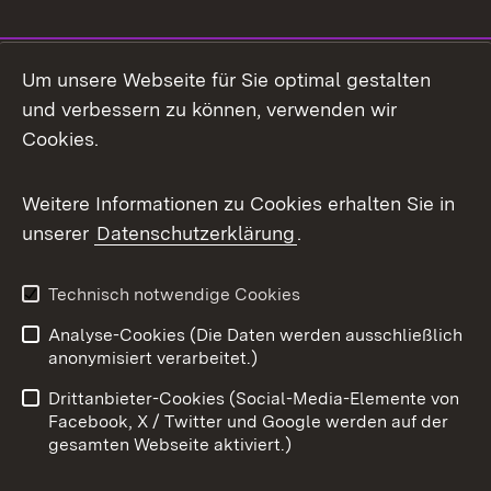
Social Media
Um unsere Webseite für Sie optimal gestalten
und verbessern zu können, verwenden wir
Facebook
Cookies.
Flickr
Weitere Informationen zu Cookies erhalten Sie in
X / Twitter
unserer
Datenschutzerklärung
.
Youtube
Technisch notwendige Cookies
Zum 
Analyse-Cookies (Die Daten werden ausschließlich
Impressum
Kontakt
anonymisiert verarbeitet.)
Benutzungshinweise
Netiquette
Drittanbieter-Cookies (Social-Media-Elemente von
Barrierefreiheit
Datenschutz
Facebook, X / Twitter und Google werden auf der
gesamten Webseite aktiviert.)
Cookies