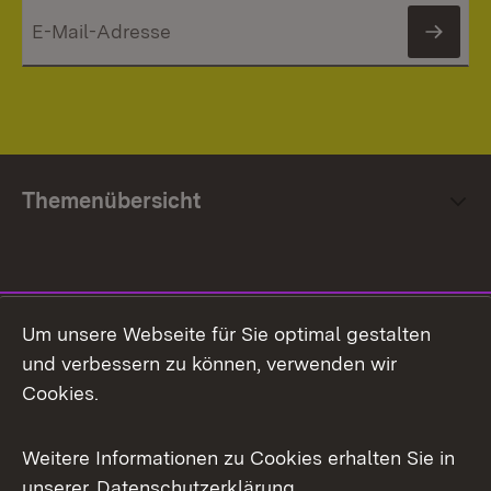
News
Themenübersicht
Social Media
Um unsere Webseite für Sie optimal gestalten
und verbessern zu können, verwenden wir
Facebook
Cookies.
Flickr
Weitere Informationen zu Cookies erhalten Sie in
X / Twitter
unserer
Datenschutzerklärung
.