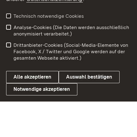
Youtube
Technisch notwendige Cookies
Zum 
Analyse-Cookies (Die Daten werden ausschließlich
Impressum
Kontakt
anonymisiert verarbeitet.)
Benutzungshinweise
Netiquette
Drittanbieter-Cookies (Social-Media-Elemente von
Barrierefreiheit
Datenschutz
Facebook, X / Twitter und Google werden auf der
gesamten Webseite aktiviert.)
Cookies
Alle akzeptieren
Auswahl bestätigen
Notwendige akzeptieren
Link zum Landesportal