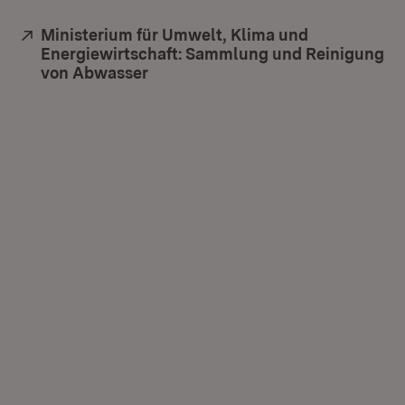
Extern:
Ministerium für Umwelt, Klima und
Energiewirtschaft: Sammlung und Reinigung
von Abwasser
(Öffnet in neuem Fenster)