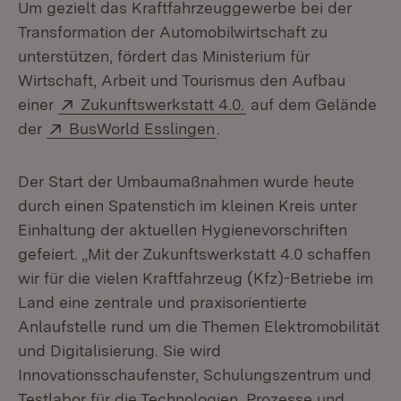
Um gezielt das Kraftfahrzeuggewerbe bei der
Transformation der Automobilwirtschaft zu
unterstützen, fördert das Ministerium für
Wirtschaft, Arbeit und Tourismus den Aufbau
Extern:
(Öffnet in neuem Fen
einer
Zukunftswerkstatt 4.0.
auf dem Gelände
Extern:
(Öffnet in neuem Fenster
der
BusWorld Esslingen
.
Der Start der Umbaumaßnahmen wurde heute
durch einen Spatenstich im kleinen Kreis unter
Einhaltung der aktuellen Hygienevorschriften
gefeiert. „Mit der Zukunftswerkstatt 4.0 schaffen
wir für die vielen Kraftfahrzeug (Kfz)-Betriebe im
Land eine zentrale und praxisorientierte
Anlaufstelle rund um die Themen Elektromobilität
und Digitalisierung. Sie wird
Innovationsschaufenster, Schulungszentrum und
Testlabor für die Technologien, Prozesse und