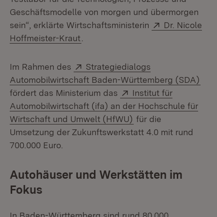
Geschäftsmodelle von morgen und übermorgen
Extern:
sein“, erklärte Wirtschaftsministerin
Dr. Nicole
(Öffnet in neuem Fenster)
Hoffmeister-Kraut
.
Extern:
Im Rahmen des
Strategiedialogs
(Öff
Automobilwirtschaft Baden-Württemberg (SDA)
Extern:
fördert das Ministerium das
Institut für
Automobilwirtschaft (ifa) an der Hochschule für
(Öffnet in neuem Fen
Wirtschaft und Umwelt (HfWU)
für die
Umsetzung der Zukunftswerkstatt 4.0 mit rund
700.000 Euro.
Autohäuser und Werkstätten im
Fokus
In Baden-Württemberg sind rund 80.000