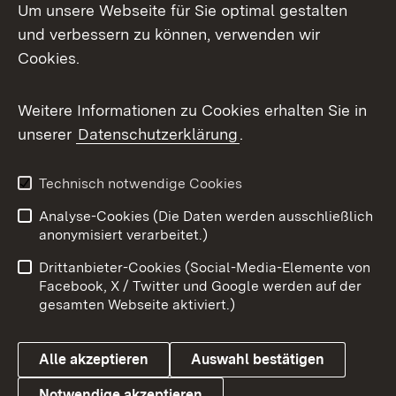
Um unsere Webseite für Sie optimal gestalten
und verbessern zu können, verwenden wir
Facebook
Cookies.
Flickr
Weitere Informationen zu Cookies erhalten Sie in
X / Twitter
unserer
Datenschutzerklärung
.
Youtube
Technisch notwendige Cookies
Zum 
Analyse-Cookies (Die Daten werden ausschließlich
Impressum
Kontakt
anonymisiert verarbeitet.)
Benutzungshinweise
Netiquette
Drittanbieter-Cookies (Social-Media-Elemente von
Barrierefreiheit
Datenschutz
Facebook, X / Twitter und Google werden auf der
gesamten Webseite aktiviert.)
Cookies
Alle akzeptieren
Auswahl bestätigen
Notwendige akzeptieren