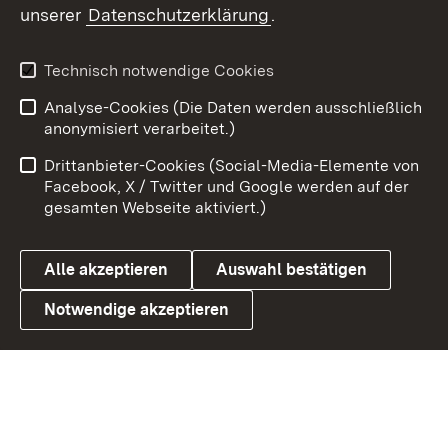
unserer
Datenschutzerklärung
.
Youtube
Technisch notwendige Cookies
Zum 
Analyse-Cookies (Die Daten werden ausschließlich
Impressum
Kontakt
anonymisiert verarbeitet.)
Benutzungshinweise
Netiquette
Drittanbieter-Cookies (Social-Media-Elemente von
Barrierefreiheit
Datenschutz
Facebook, X / Twitter und Google werden auf der
gesamten Webseite aktiviert.)
Cookies
Alle akzeptieren
Auswahl bestätigen
Notwendige akzeptieren
Link zum Landesportal