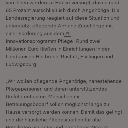
von ihnen werden zu Hause versorgt, davon rund
65 Prozent ausschließlich durch Angehörige. Die
Landesregierung reagiert auf diese Situation und
unterstützt pflegende An- und Zugehörige mit
Extern:
einer Förderung aus dem
(Öffnet in neuem Fenst
Innovationsprogramm Pflege
: Rund zwei
Millionen Euro fließen in Einrichtungen in den
Landkreisen Heilbronn, Rastatt, Esslingen und
Ludwigsburg.
„Wir wollen pflegende Angehörige, nahestehende
Pflegepersonen und deren unterstützendes
Umfeld entlasten. Menschen mit
Betreuungsbedarf sollen möglichst lange zu
Hause versorgt werden können. Damit das gelingt
und die häusliche Pflegesituation für alle
Beteiligten ein guter und gangbarer Weg ist,