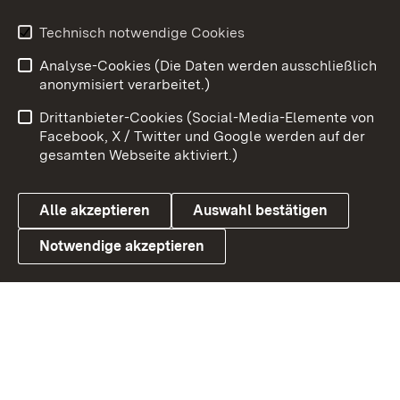
Technisch notwendige Cookies
Zum 
Analyse-Cookies (Die Daten werden ausschließlich
Impressum
Kontakt
anonymisiert verarbeitet.)
Benutzungshinweise
Netiquette
Drittanbieter-Cookies (Social-Media-Elemente von
Barrierefreiheit
Datenschutz
Facebook, X / Twitter und Google werden auf der
gesamten Webseite aktiviert.)
Cookies
Alle akzeptieren
Auswahl bestätigen
Notwendige akzeptieren
Link zum Landesportal