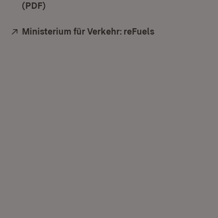
(PDF)
(Öffnet in neuem Fenster)
Extern:
Ministerium für Verkehr: reFuels
(Öffnet in neue