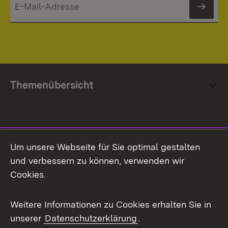
News
Themenübersicht
Social Media
Um unsere Webseite für Sie optimal gestalten
und verbessern zu können, verwenden wir
Facebook
Cookies.
Flickr
Weitere Informationen zu Cookies erhalten Sie in
X / Twitter
unserer
Datenschutzerklärung
.
Youtube