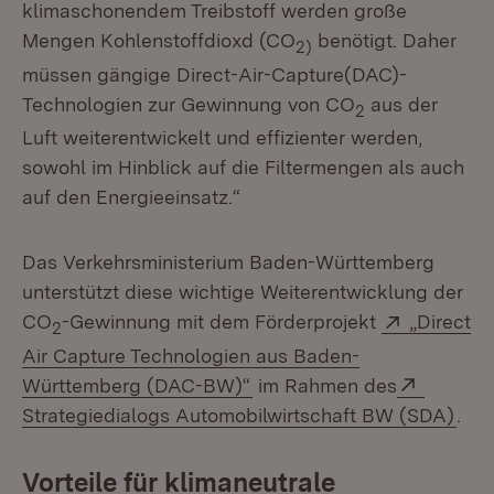
klimaschonendem Treibstoff werden große
Mengen Kohlenstoffdioxd (CO
benötigt. Daher
2)
müssen gängige Direct-Air-Capture(DAC)-
Technologien zur Gewinnung von CO
aus der
2
Luft weiterentwickelt und effizienter werden,
sowohl im Hinblick auf die Filtermengen als auch
auf den Energieeinsatz.“
Das Verkehrsministerium Baden-Württemberg
unterstützt diese wichtige Weiterentwicklung der
Extern:
CO
-Gewinnung mit dem Förderprojekt
„Direct
2
Air Capture Technologien aus Baden-
(Öffnet in neuem Fenster)
Extern:
Württemberg (DAC-BW)“
im Rahmen des
(Öff
Strategiedialogs Automobilwirtschaft BW (SDA)
.
Vorteile für klimaneutrale