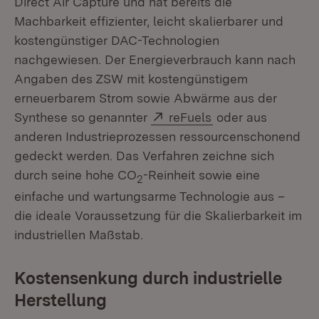
Direct Air Capture und hat bereits die
Machbarkeit effizienter, leicht skalierbarer und
kostengünstiger DAC-Technologien
nachgewiesen. Der Energieverbrauch kann nach
Angaben des ZSW mit kostengünstigem
erneuerbarem Strom sowie Abwärme aus der
Extern:
(Öffnet in neuem 
Synthese so genannter
reFuels
oder aus
anderen Industrieprozessen ressourcenschonend
gedeckt werden. Das Verfahren zeichne sich
durch seine hohe CO
-Reinheit sowie eine
2
einfache und wartungsarme Technologie aus –
die ideale Voraussetzung für die Skalierbarkeit im
industriellen Maßstab.
Kostensenkung durch industrielle
Herstellung