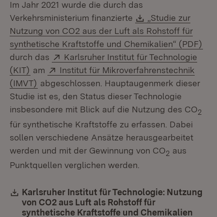
Im Jahr 2021 wurde die durch das
Download:
Verkehrsministerium finanzierte
„Studie zur
Nutzung von CO2 aus der Luft als Rohstoff für
(Öf
synthetische Kraftstoffe und Chemikalien“ (PDF)
Extern:
durch das
Karlsruher Institut für Technologie
(Öffnet in neuem Fenster)
Extern:
(KIT)
am
Institut für Mikroverfahrenstechnik
(Öffnet in neuem Fenster)
(IMVT)
abgeschlossen. Hauptaugenmerk dieser
Studie ist es, den Status dieser Technologie
insbesondere mit Blick auf die Nutzung des CO
2
für synthetische Kraftstoffe zu erfassen. Dabei
sollen verschiedene Ansätze herausgearbeitet
werden und mit der Gewinnung von CO
aus
2
Punktquellen verglichen werden.
Download:
Karlsruher Institut für Technologie: Nutzung
von CO2 aus Luft als Rohstoff für
synthetische Kraftstoffe und Chemikalien