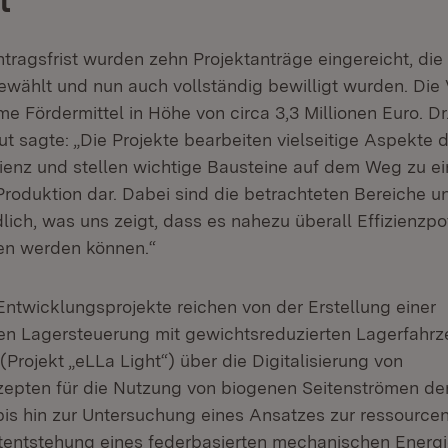
t
tragsfrist wurden zehn Projektanträge eingereicht, die a
wählt und nun auch vollständig bewilligt wurden. Die
e Fördermittel in Höhe von circa 3,3 Millionen Euro. Dr
t sagte: „Die Projekte bearbeiten vielseitige Aspekte 
ienz und stellen wichtige Bausteine auf dem Weg zu ei
Produktion dar. Dabei sind die betrachteten Bereiche 
lich, was uns zeigt, dass es nahezu überall Effizienzpot
en werden können.“
Entwicklungsprojekte reichen von der Erstellung einer
n Lagersteuerung mit gewichtsreduzierten Lagerfahrz
Projekt „eLLa Light“) über die Digitalisierung von
nzepten für die Nutzung von biogenen Seitenströmen der
 bis hin zur Untersuchung eines Ansatzes zur ressourc
entstehung eines federbasierten mechanischen Energ