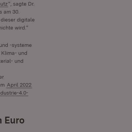
(Öffnet in neuem Fenster)
utz
“, sagte Dr.
us am 30.
dieser digitale
ichte wird.“
e und -systeme
n Klima- und
erial- und
er
 im
April 2022
dustrie-4.0-
n Euro