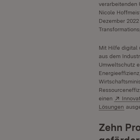
verarbeitenden
Nicole Hoffmeist
Dezember 2022 in
Transformations
Mit Hilfe digita
aus dem Industr
Umweltschutz er
Energieeffizien
Wirtschaftsmini
Ressourceneffiz
Extern:
einen
Innovat
(Öffne
Lösungen
ausge
Zehn Pro