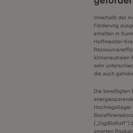
geförder
Innerhalb der An
Förderung ausge
erhalten in Summ
Hoffmeister-Krau
Ressourceneffiz
klimaneutralen 
sehr unterschied
die auch gehob
Die bewilligten 
energiesparende
Hochregallager (
Bioraffinerieko
(„DigiBioRaff“)
smarten Produkt