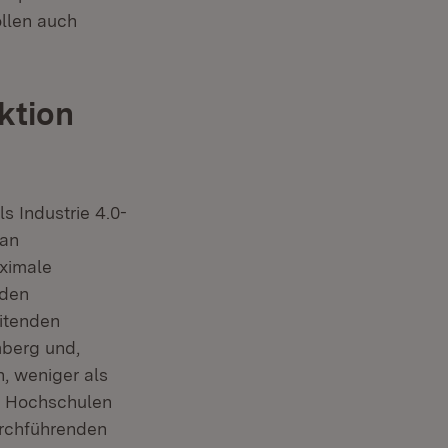
llen auch
ktion
s Industrie 4.0-
 an
aximale
nden
itenden
mberg und,
, weniger als
n, Hochschulen
urchführenden