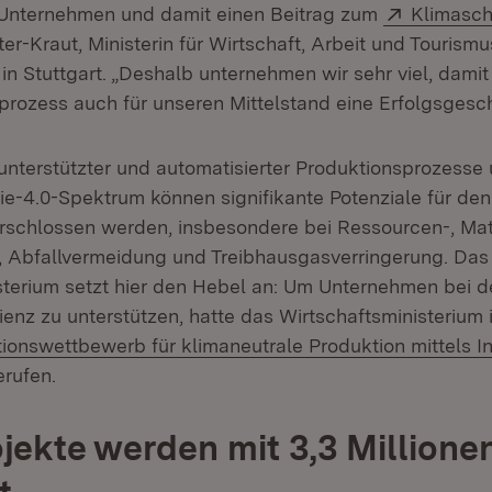
Extern:
 Unternehmen und damit einen Beitrag zum
Klimasch
er-Kraut, Ministerin für Wirtschaft, Arbeit und Tourism
 Stuttgart. „Deshalb unternehmen wir sehr viel, damit 
prozess auch für unseren Mittelstand eine Erfolgsgesch
l unterstützter und automatisierter Produktionsprozess
ie-4.0-Spektrum können signifikante Potenziale für de
schlossen werden, insbesondere bei Ressourcen-, Mat
z, Abfallvermeidung und Treibhausgasverringerung. Das
sterium setzt hier den Hebel an: Um Unternehmen bei d
ienz zu unterstützen, hatte das Wirtschaftsministerium
ionswettbewerb für klimaneutrale Produktion mittels In
t in neuem Fenster)
rufen.
jekte werden mit 3,3 Millione