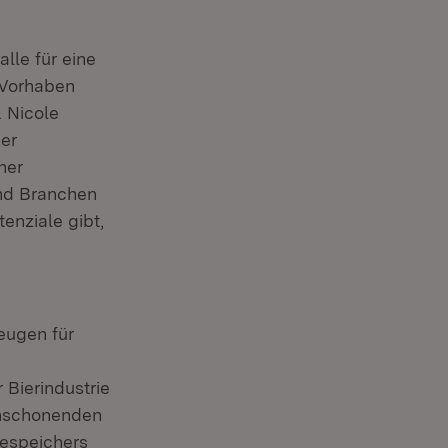
lle für eine
 Vorhaben
. Nicole
der
ner
und Branchen
enziale gibt,
eugen für
 Bierindustrie
enschonenden
iespeichers