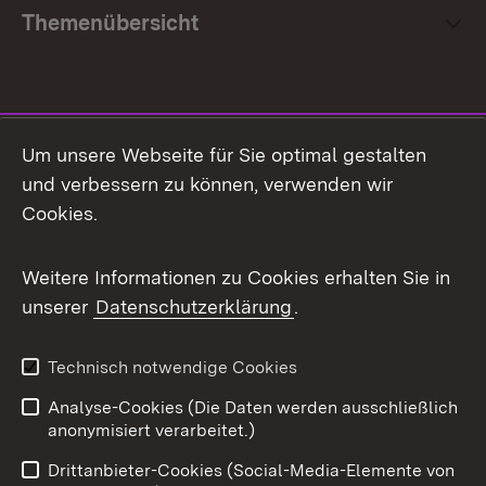
Themenübersicht
Social Media
Um unsere Webseite für Sie optimal gestalten
und verbessern zu können, verwenden wir
Facebook
Cookies.
Flickr
Weitere Informationen zu Cookies erhalten Sie in
X / Twitter
unserer
Datenschutzerklärung
.
Youtube
Technisch notwendige Cookies
Zum 
Analyse-Cookies (Die Daten werden ausschließlich
Impressum
Kontakt
anonymisiert verarbeitet.)
Benutzungshinweise
Netiquette
Drittanbieter-Cookies (Social-Media-Elemente von
Barrierefreiheit
Datenschutz