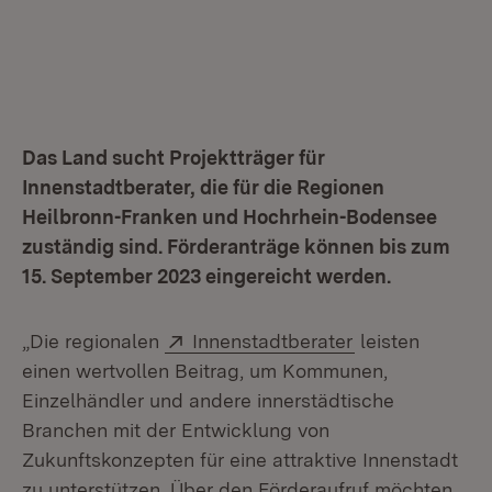
Das Land sucht Projektträger für
Innenstadtberater, die für die Regionen
Heilbronn-Franken und Hochrhein-Bodensee
zuständig sind. Förderanträge können bis zum
15. September 2023 eingereicht werden.
Extern:
(Öffnet in neue
„Die regionalen
Innenstadtberater
leisten
einen wertvollen Beitrag, um Kommunen,
Einzelhändler und andere innerstädtische
Branchen mit der Entwicklung von
Zukunftskonzepten für eine attraktive Innenstadt
zu unterstützen. Über den Förderaufruf möchten