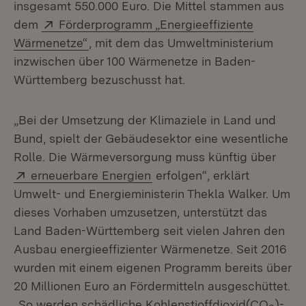
insgesamt 550.000 Euro. Die Mittel stammen aus
Extern:
dem
Förderprogramm „Energieeffiziente
(Öffnet in neuem Fenster)
Wärmenetze“
, mit dem das Umweltministerium
inzwischen über 100 Wärmenetze in Baden-
Württemberg bezuschusst hat.
„Bei der Umsetzung der Klimaziele in Land und
Bund, spielt der Gebäudesektor eine wesentliche
Rolle. Die Wärmeversorgung muss künftig über
Extern:
(Öffnet in neuem Fenster)
erneuerbare Energien
erfolgen“, erklärt
Umwelt- und Energieministerin Thekla Walker. Um
dieses Vorhaben umzusetzen, unterstützt das
Land Baden-Württemberg seit vielen Jahren den
Ausbau energieeffizienter Wärmenetze. Seit 2016
wurden mit einem eigenen Programm bereits über
20 Millionen Euro an Fördermitteln ausgeschüttet.
„So werden schädliche Kohlenstioffdioxid(CO
)-