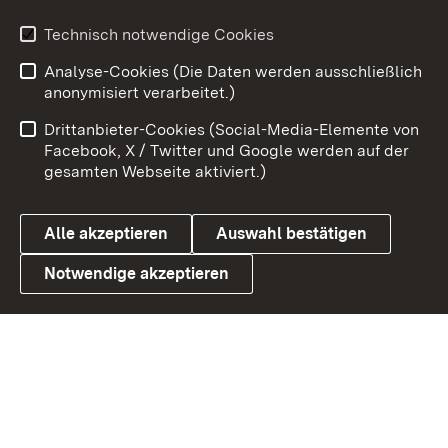
Technisch notwendige Cookies
Zum 
Analyse-Cookies (Die Daten werden ausschließlich
Impressum
Kontakt
anonymisiert verarbeitet.)
Benutzungshinweise
Netiquette
Drittanbieter-Cookies (Social-Media-Elemente von
Barrierefreiheit
Datenschutz
Facebook, X / Twitter und Google werden auf der
gesamten Webseite aktiviert.)
Cookies
Alle akzeptieren
Auswahl bestätigen
Notwendige akzeptieren
Link zum Landesportal