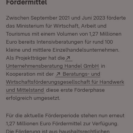
Fördermittel
Zwischen September 2021 und Juni 2023 förderte
das Ministerium für Wirtschaft, Arbeit und
Tourismus mit einem Volumen von 1,27 Millionen
Euro bereits Intensivberatungen für rund 100
kleine und mittlere Einzelhandelsunternehmen.
Extern:
Als Projektträger hat die
(Öffnet in ne
Unternehmensberatung Handel GmbH
in
Extern:
Kooperation mit der
Beratungs- und
Wirtschaftsförderungsgesellschaft für Handwerk
(Öffnet in neuem Fenster)
und Mittelstand
diese erste Förderphase
erfolgreich umgesetzt.
Für die aktuelle Förderperiode stehen nun erneut
1,27 Millionen Euro Fördermittel zur Verfügung.
Die Förderung ist aus haushaltsrechtlichen