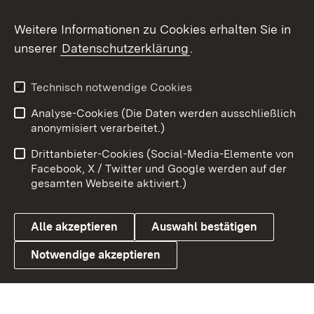
Weitere Informationen zu Cookies erhalten Sie in
X / Twitter
unserer
Datenschutzerklärung
.
Youtube
Technisch notwendige Cookies
Zum 
Analyse-Cookies (Die Daten werden ausschließlich
Impressum
Kontakt
anonymisiert verarbeitet.)
Benutzungshinweise
Netiquette
Drittanbieter-Cookies (Social-Media-Elemente von
Barrierefreiheit
Datenschutz
Facebook, X / Twitter und Google werden auf der
gesamten Webseite aktiviert.)
Cookies
Alle akzeptieren
Auswahl bestätigen
Notwendige akzeptieren
Link zum Landesportal