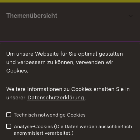
Themenübersicht
Social Media
Um unsere Webseite für Sie optimal gestalten
und verbessern zu können, verwenden wir
Facebook
Cookies.
Flickr
Weitere Informationen zu Cookies erhalten Sie in
X / Twitter
unserer
Datenschutzerklärung
.
Youtube
Technisch notwendige Cookies
Zum 
Analyse-Cookies (Die Daten werden ausschließlich
Impressum
Kontakt
anonymisiert verarbeitet.)
Benutzungshinweise
Netiquette