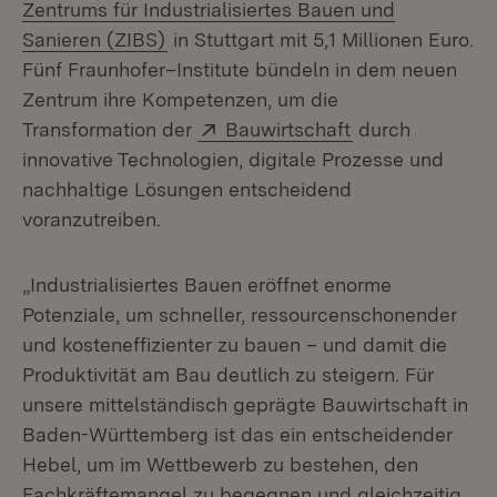
Zentrums für Industrialisiertes Bauen und
(Öffnet in neuem Fenster)
Sanieren (ZIBS)
in Stuttgart mit 5,1 Millionen Euro.
Fünf Fraunhofer–Institute bündeln in dem neuen
Zentrum ihre Kompetenzen, um die
Extern:
(Öffnet in neue
Transformation der
Bauwirtschaft
durch
innovative Technologien, digitale Prozesse und
nachhaltige Lösungen entscheidend
voranzutreiben.
„Industrialisiertes Bauen eröffnet enorme
Potenziale, um schneller, ressourcenschonender
und kosteneffizienter zu bauen – und damit die
Produktivität am Bau deutlich zu steigern. Für
unsere mittelständisch geprägte Bauwirtschaft in
Baden-Württemberg ist das ein entscheidender
Hebel, um im Wettbewerb zu bestehen, den
Fachkräftemangel zu begegnen und gleichzeitig