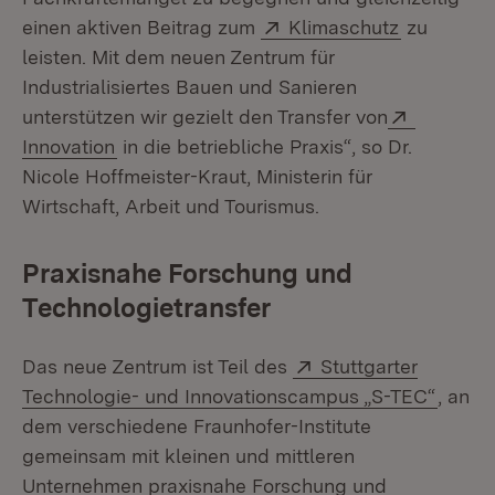
Extern:
(Öffnet in
einen aktiven Beitrag zum
Klimaschutz
zu
leisten. Mit dem neuen Zentrum für
Industrialisiertes Bauen und Sanieren
Extern:
unterstützen wir gezielt den Transfer von
(Öffnet in neuem Fenster)
Innovation
in die betriebliche Praxis“, so Dr.
Nicole Hoffmeister-Kraut, Ministerin für
Wirtschaft, Arbeit und Tourismus.
Praxisnahe Forschung und
Technologietransfer
Extern:
Das neue Zentrum ist Teil des
Stuttgarter
(Öffne
Technologie- und Innovationscampus „S-TEC“
, an
dem verschiedene Fraunhofer-Institute
gemeinsam mit kleinen und mittleren
Unternehmen praxisnahe Forschung und