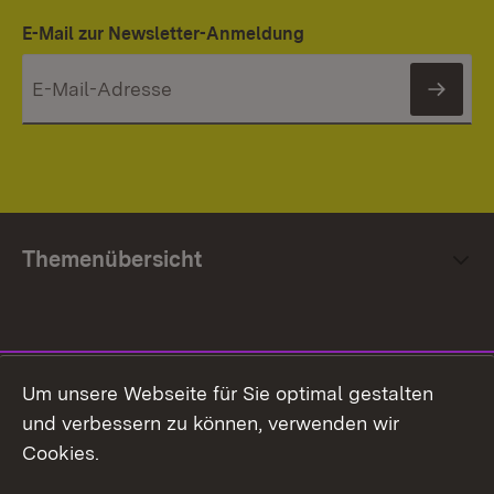
E-Mail zur Newsletter-Anmeldung
News
Themenübersicht
Social Media
Um unsere Webseite für Sie optimal gestalten
und verbessern zu können, verwenden wir
Facebook
Cookies.
Flickr