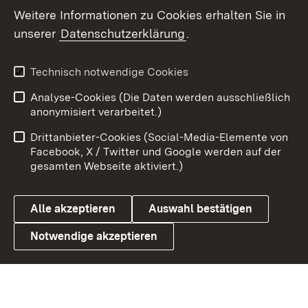
Weitere Informationen zu Cookies erhalten Sie in
X / Twitter
unserer
Datenschutzerklärung
.
Youtube
Technisch notwendige Cookies
Zum 
Analyse-Cookies (Die Daten werden ausschließlich
Impressum
Kontakt
anonymisiert verarbeitet.)
Benutzungshinweise
Netiquette
Drittanbieter-Cookies (Social-Media-Elemente von
Barrierefreiheit
Datenschutz
Facebook, X / Twitter und Google werden auf der
gesamten Webseite aktiviert.)
Cookies
Alle akzeptieren
Auswahl bestätigen
Notwendige akzeptieren
Link zum Landesportal