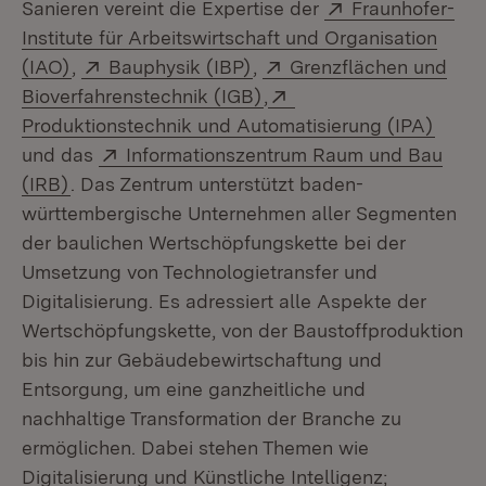
Extern:
Sanieren vereint die Expertise der
Fraunhofer-
Institute für Arbeitswirtschaft und Organisation
(Öffnet in neuem Fenster)
Extern:
(Öffnet in neuem Fenster)
Extern:
(IAO)
,
Bauphysik (IBP)
,
Grenzflächen und
(Öffnet in neuem Fenster
Extern:
Bioverfahrenstechnik (IGB)
,
(Öffn
Produktionstechnik und Automatisierung (IPA)
Extern:
und das
Informationszentrum Raum und Bau
(Öffnet in neuem Fenster)
(IRB)
. Das Zentrum unterstützt baden-
württembergische Unternehmen aller Segmenten
der baulichen Wertschöpfungskette bei der
Umsetzung von Technologietransfer und
Digitalisierung. Es adressiert alle Aspekte der
Wertschöpfungskette, von der Baustoffproduktion
bis hin zur Gebäudebewirtschaftung und
Entsorgung, um eine ganzheitliche und
nachhaltige Transformation der Branche zu
ermöglichen. Dabei stehen Themen wie
Digitalisierung und Künstliche Intelligenz;