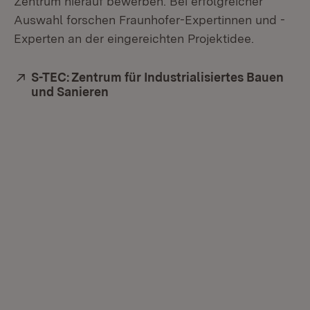
Zentrum hierauf bewerben. Bei erfolgreicher
Auswahl forschen Fraunhofer-Expertinnen und -
Experten an der eingereichten Projektidee.
Extern:
S-TEC: Zentrum für Industrialisiertes Bauen
und Sanieren
(Öffnet in neuem Fenster)